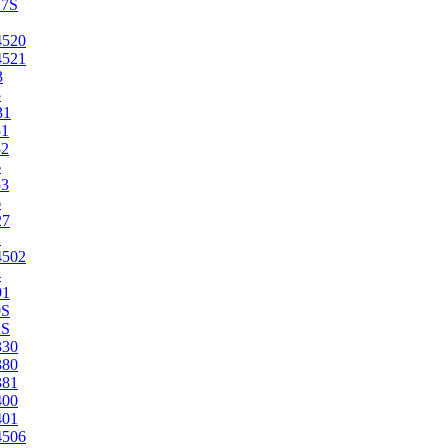
27S
4520
4521
3
5
31
51
52
6
53
6
27
1
4502
4
91
0S
2S
330
380
381
400
401
4506