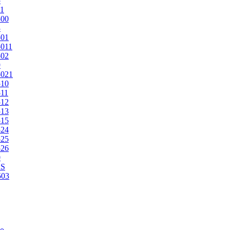
5
1
500
3
501
011
502
9
5021
510
11
512
513
515
524
525
526
0
2S
503