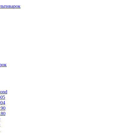
льтиварок
рок
mond
505
504
190
180
0
5
1