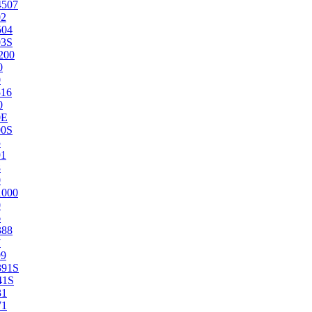
4507
02
504
03S
200
0
0
516
0
0E
00S
5
91
8
0
1000
0
6
388
7
99
391S
41S
31
71