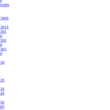
0
D100S
2
F390S
3
F391S
M301
40
M302
50
M303
70
230
2
22S
23S
24S
25S
26S