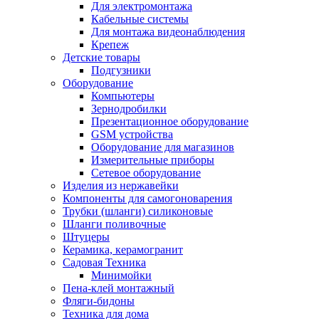
Для электромонтажа
Кабельные системы
Для монтажа видеонаблюдения
Крепеж
Детские товары
Подгузники
Оборудование
Компьютеры
Зернодробилки
Презентационное оборудование
GSM устройства
Оборудование для магазинов
Измерительные приборы
Сетевое оборудование
Изделия из нержавейки
Компоненты для самогоноварения
Трубки (шланги) силиконовые
Шланги поливочные
Штуцеры
Керамика, керамогранит
Садовая Техника
Минимойки
Пена-клей монтажный
Фляги-бидоны
Техника для дома