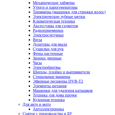
Механические таймеры
Утюги и парогенераторы
Триммеры (машинки для стрижки волос)
Электрические зубные щетки
Климатическая техника
Аксессуары для гаджетов
Радиоприемники
Электросчетчики
Весы
Дозаторы для мыла
Сушилки для рук
Фены настенные
Звонки дверные
Часы
Электробритвы
Щипцы, плойки и выпрямители
Стиральные машины
Эфирные ресиверы DVB-T2
Элементы питания
Машинки для удаления катышков
Техника для дома прочее
Кухонная техника
Для авто и мото
Автоэлектроника
Снятое с производства и БУ