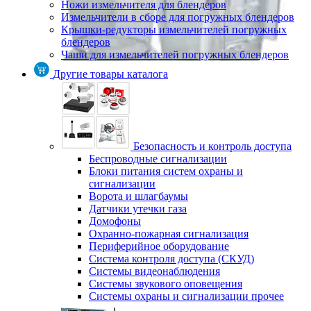
Ножи измельчителя для блендеров
Измельчители в сборе для погружных блендеров
Крышки-редукторы измельчителей погружных
блендеров
Чаши для измельчителей погружных блендеров
Другие товары каталога
Безопасность и контроль доступа
Беспроводные сигнализации
Блоки питания систем охраны и
сигнализации
Ворота и шлагбаумы
Датчики утечки газа
Домофоны
Охранно-пожарная сигнализация
Периферийное оборудование
Система контроля доступа (СКУД)
Системы видеонаблюдения
Системы звукового оповещения
Системы охраны и сигнализации прочее