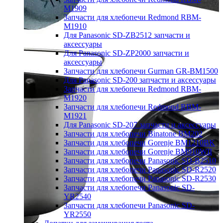
M1909
Запчасти для хлебопечи Redmond RBM-
M1910
Для Panasonic SD-ZB2512 запчасти и
аксессуары
Для Panasonic SD-ZP2000 запчасти и
аксессуары
Запчасти для хлебопечи Gurman GR-BM1500
Для Panasonic SD-200 запчасти и аксессуары
Запчасти для хлебопечи Redmond RBM-
M1920
Запчасти для хлебопечи Redmond RBM-
M1921
Для Panasonic SD-207 запчасти и аксессуары
Запчасти для хлебопечи Binatone BM202
Запчасти для хлебопечи Gorenje BM1210BK
Запчасти для хлебопечи Gorenje BM910WII
Запчасти для хлебопечи Panasonic SD-B2510
Запчасти для хлебопечи Panasonic SD-R2520
Запчасти для хлебопечи Panasonic SD-R2530
Запчасти для хлебопечи Panasonic SD-
YR2540
Запчасти для хлебопечи Panasonic SD-
YR2550