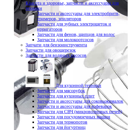
Красота и здоровье, запчасти и аксессуары для
техники
Запчасти и аксессуары для электробритв,
тримеров, эпиляторов
Запчасти для зубных электрощеток и
ирригаторов
Запчасти для фенов, щипцов для волос
Запчасти для молокоотсосов
Запчати для бензоинструмента
Запчасти для овощерезок
Запчасти для водяных насосов
Для кухонной техники
Запчасти для мясорубок
Запчасти для кухонных плит
Запчасти и аксессуары для соковыжималок
Запчасти и аксессуары для кофеварок
Запчасти для СВЧ (микроволновых печей)
Запчасти для посудомоечных машин
Запчасти для термопотов
Запчасти для йогуртниц