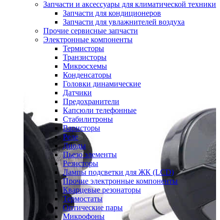
Запчасти и аксессуары для климатической техники
Запчасти для кондиционеров
Запчасти для увлажнителей воздуха
Прочие сервисные запчасти
Электронные компоненты
Термисторы
Транзисторы
Микросхемы
Конденсаторы
Головки динамические
Датчики
Предохранители
Капсюли телефонные
Стабилитроны
Варисторы
Реле
Диоды
Пьезо элементы
Резисторы
Лампы подсветки для ЖК (LCD)
Прочие электронные компоненты
Кварцевые резонаторы
Термостаты
Оптические пары
Микрофоны