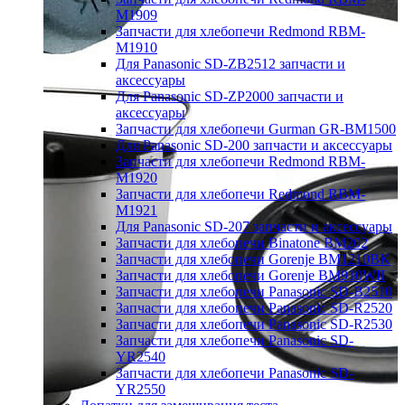
M1909
Запчасти для хлебопечи Redmond RBM-
M1910
Для Panasonic SD-ZB2512 запчасти и
аксессуары
Для Panasonic SD-ZP2000 запчасти и
аксессуары
Запчасти для хлебопечи Gurman GR-BM1500
Для Panasonic SD-200 запчасти и аксессуары
Запчасти для хлебопечи Redmond RBM-
M1920
Запчасти для хлебопечи Redmond RBM-
M1921
Для Panasonic SD-207 запчасти и аксессуары
Запчасти для хлебопечи Binatone BM202
Запчасти для хлебопечи Gorenje BM1210BK
Запчасти для хлебопечи Gorenje BM910WII
Запчасти для хлебопечи Panasonic SD-B2510
Запчасти для хлебопечи Panasonic SD-R2520
Запчасти для хлебопечи Panasonic SD-R2530
Запчасти для хлебопечи Panasonic SD-
YR2540
Запчасти для хлебопечи Panasonic SD-
YR2550