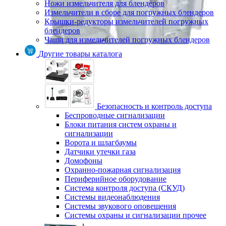
Ножи измельчителя для блендеров
Измельчители в сборе для погружных блендеров
Крышки-редукторы измельчителей погружных
блендеров
Чаши для измельчителей погружных блендеров
Другие товары каталога
Безопасность и контроль доступа
Беспроводные сигнализации
Блоки питания систем охраны и
сигнализации
Ворота и шлагбаумы
Датчики утечки газа
Домофоны
Охранно-пожарная сигнализация
Периферийное оборудование
Система контроля доступа (СКУД)
Системы видеонаблюдения
Системы звукового оповещения
Системы охраны и сигнализации прочее