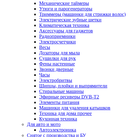
Механические таймеры
Утюги и парогенераторы
Триммеры (машинки для стрижки волос)
Электрические зубные щетки
Климатическая техника
Аксессуары для гаджетов
Радиоприемники
Электросчетчики
Весы
Дозаторы для мыла
Сушилки для рук
Фены настенные
Звонки дверные
Часы
Электробритвы
Щипцы, плойки и выпрямители
Стиральные машины
Эфирные ресиверы DVB-T2
Элементы питания
Машинки для удаления катышков
Техника для дома прочее
Кухонная техника
Для авто и мото
Автоэлектроника
Снятое с производства и БУ