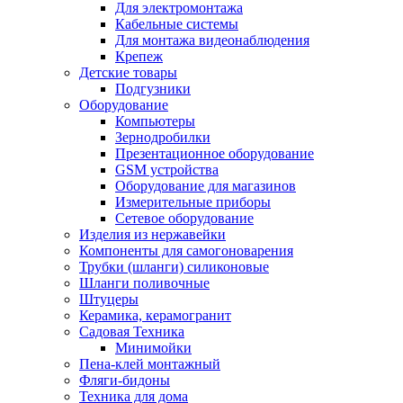
Для электромонтажа
Кабельные системы
Для монтажа видеонаблюдения
Крепеж
Детские товары
Подгузники
Оборудование
Компьютеры
Зернодробилки
Презентационное оборудование
GSM устройства
Оборудование для магазинов
Измерительные приборы
Сетевое оборудование
Изделия из нержавейки
Компоненты для самогоноварения
Трубки (шланги) силиконовые
Шланги поливочные
Штуцеры
Керамика, керамогранит
Садовая Техника
Минимойки
Пена-клей монтажный
Фляги-бидоны
Техника для дома