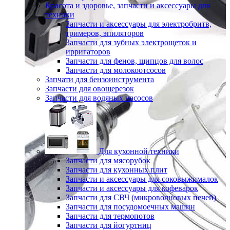
Красота и здоровье, запчасти и аксессуары для
техники
Запчасти и аксессуары для электробритв,
тримеров, эпиляторов
Запчасти для зубных электрощеток и
ирригаторов
Запчасти для фенов, щипцов для волос
Запчасти для молокоотсосов
Запчати для бензоинструмента
Запчасти для овощерезок
Запчасти для водяных насосов
Для кухонной техники
Запчасти для мясорубок
Запчасти для кухонных плит
Запчасти и аксессуары для соковыжималок
Запчасти и аксессуары для кофеварок
Запчасти для СВЧ (микроволновых печей)
Запчасти для посудомоечных машин
Запчасти для термопотов
Запчасти для йогуртниц