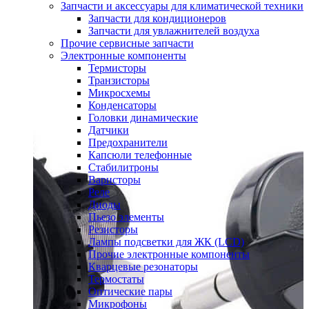
Запчасти и аксессуары для климатической техники
Запчасти для кондиционеров
Запчасти для увлажнителей воздуха
Прочие сервисные запчасти
Электронные компоненты
Термисторы
Транзисторы
Микросхемы
Конденсаторы
Головки динамические
Датчики
Предохранители
Капсюли телефонные
Стабилитроны
Варисторы
Реле
Диоды
Пьезо элементы
Резисторы
Лампы подсветки для ЖК (LCD)
Прочие электронные компоненты
Кварцевые резонаторы
Термостаты
Оптические пары
Микрофоны