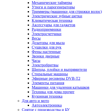
Механические таймеры
Утюги и парогенераторы
Триммеры (машинки для стрижки волос)
Электрические зубные щетки
Климатическая техника
Аксессуары для гаджетов
Радиоприемники
Электросчетчики
Весы
Дозаторы для мыла
Сушилки для рук
Фены настенные
Звонки дверные
Часы
Электробритвы
Щипцы, плойки и выпрямители
Стиральные машины
Эфирные ресиверы DVB-T2
Элементы питания
Машинки для удаления катышков
Техника для дома прочее
Кухонная техника
Для авто и мото
Автоэлектроника
Снятое с производства и БУ