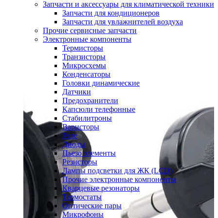
Запчасти и аксессуары для климатической техники
Запчасти для кондиционеров
Запчасти для увлажнителей воздуха
Прочие сервисные запчасти
Электронные компоненты
Термисторы
Транзисторы
Микросхемы
Конденсаторы
Головки динамические
Датчики
Предохранители
Капсюли телефонные
Стабилитроны
Варисторы
Реле
Диоды
Пьезо элементы
Резисторы
Лампы подсветки для ЖК (LCD)
Прочие электронные компоненты
Кварцевые резонаторы
Термостаты
Оптические пары
Микрофоны