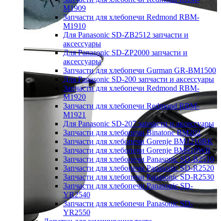
M1909
Запчасти для хлебопечи Redmond RBM-
M1910
Для Panasonic SD-ZB2512 запчасти и
аксессуары
Для Panasonic SD-ZP2000 запчасти и
аксессуары
Запчасти для хлебопечи Gurman GR-BM1500
Для Panasonic SD-200 запчасти и аксессуары
Запчасти для хлебопечи Redmond RBM-
M1920
Запчасти для хлебопечи Redmond RBM-
M1921
Для Panasonic SD-207 запчасти и аксессуары
Запчасти для хлебопечи Binatone BM202
Запчасти для хлебопечи Gorenje BM1210BK
Запчасти для хлебопечи Gorenje BM910WII
Запчасти для хлебопечи Panasonic SD-B2510
Запчасти для хлебопечи Panasonic SD-R2520
Запчасти для хлебопечи Panasonic SD-R2530
Запчасти для хлебопечи Panasonic SD-
YR2540
Запчасти для хлебопечи Panasonic SD-
YR2550