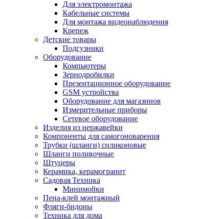
Для электромонтажа
Кабельные системы
Для монтажа видеонаблюдения
Крепеж
Детские товары
Подгузники
Оборудование
Компьютеры
Зернодробилки
Презентационное оборудование
GSM устройства
Оборудование для магазинов
Измерительные приборы
Сетевое оборудование
Изделия из нержавейки
Компоненты для самогоноварения
Трубки (шланги) силиконовые
Шланги поливочные
Штуцеры
Керамика, керамогранит
Садовая Техника
Минимойки
Пена-клей монтажный
Фляги-бидоны
Техника для дома