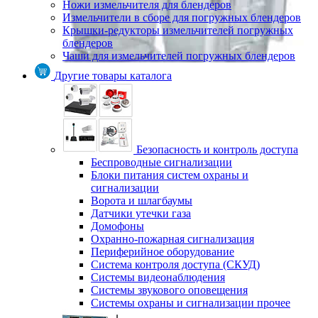
Ножи измельчителя для блендеров
Измельчители в сборе для погружных блендеров
Крышки-редукторы измельчителей погружных
блендеров
Чаши для измельчителей погружных блендеров
Другие товары каталога
Безопасность и контроль доступа
Беспроводные сигнализации
Блоки питания систем охраны и
сигнализации
Ворота и шлагбаумы
Датчики утечки газа
Домофоны
Охранно-пожарная сигнализация
Периферийное оборудование
Система контроля доступа (СКУД)
Системы видеонаблюдения
Системы звукового оповещения
Системы охраны и сигнализации прочее