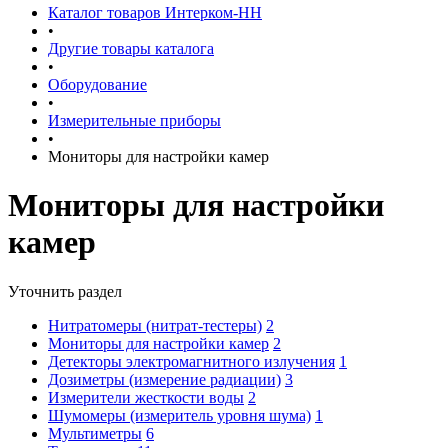
Каталог товаров Интерком-НН
•
Другие товары каталога
•
Оборудование
•
Измерительные приборы
•
Мониторы для настройки камер
Мониторы для настройки
камер
Уточнить раздел
Нитратомеры (нитрат-тестеры)
2
Мониторы для настройки камер
2
Детекторы электромагнитного излучения
1
Дозиметры (измерение радиации)
3
Измерители жесткости воды
2
Шумомеры (измеритель уровня шума)
1
Мультиметры
6