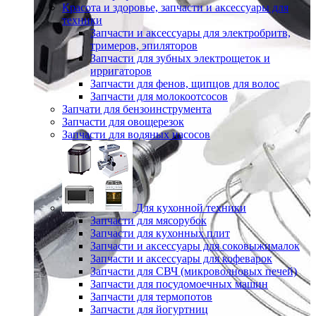
Красота и здоровье, запчасти и аксессуары для
техники
Запчасти и аксессуары для электробритв,
тримеров, эпиляторов
Запчасти для зубных электрощеток и
ирригаторов
Запчасти для фенов, щипцов для волос
Запчасти для молокоотсосов
Запчати для бензоинструмента
Запчасти для овощерезок
Запчасти для водяных насосов
Для кухонной техники
Запчасти для мясорубок
Запчасти для кухонных плит
Запчасти и аксессуары для соковыжималок
Запчасти и аксессуары для кофеварок
Запчасти для СВЧ (микроволновых печей)
Запчасти для посудомоечных машин
Запчасти для термопотов
Запчасти для йогуртниц