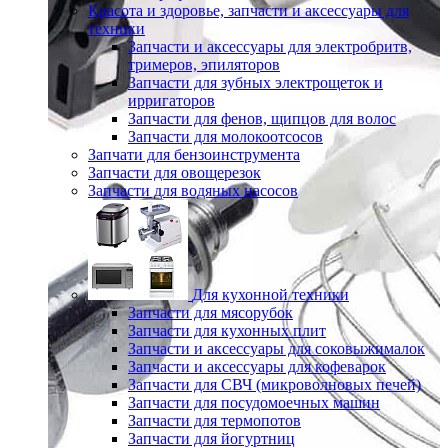
Красота и здоровье, запчасти и аксессуары для
техники
Запчасти и аксессуары для электробритв,
тримеров, эпиляторов
Запчасти для зубных электрощеток и
ирригаторов
Запчасти для фенов, щипцов для волос
Запчасти для молокоотсосов
Запчати для бензоинструмента
Запчасти для овощерезок
Запчасти для водяных насосов
Для кухонной техники
Запчасти для мясорубок
Запчасти для кухонных плит
Запчасти и аксессуары для соковыжималок
Запчасти и аксессуары для кофеварок
Запчасти для СВЧ (микроволновых печей)
Запчасти для посудомоечных машин
Запчасти для термопотов
Запчасти для йогуртниц