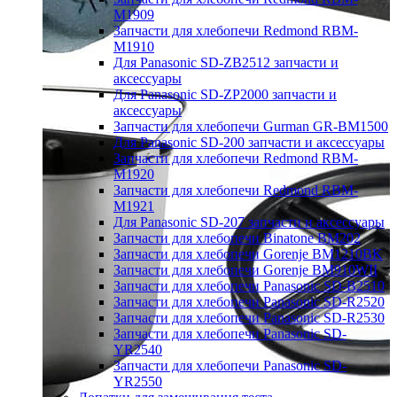
M1909
Запчасти для хлебопечи Redmond RBM-
M1910
Для Panasonic SD-ZB2512 запчасти и
аксессуары
Для Panasonic SD-ZP2000 запчасти и
аксессуары
Запчасти для хлебопечи Gurman GR-BM1500
Для Panasonic SD-200 запчасти и аксессуары
Запчасти для хлебопечи Redmond RBM-
M1920
Запчасти для хлебопечи Redmond RBM-
M1921
Для Panasonic SD-207 запчасти и аксессуары
Запчасти для хлебопечи Binatone BM202
Запчасти для хлебопечи Gorenje BM1210BK
Запчасти для хлебопечи Gorenje BM910WII
Запчасти для хлебопечи Panasonic SD-B2510
Запчасти для хлебопечи Panasonic SD-R2520
Запчасти для хлебопечи Panasonic SD-R2530
Запчасти для хлебопечи Panasonic SD-
YR2540
Запчасти для хлебопечи Panasonic SD-
YR2550