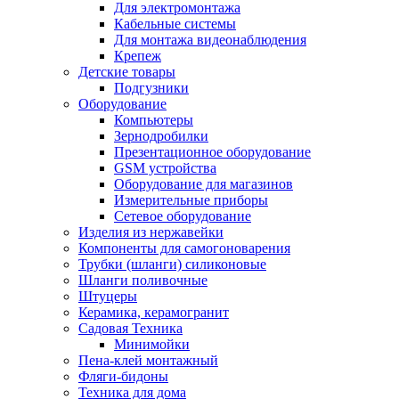
Для электромонтажа
Кабельные системы
Для монтажа видеонаблюдения
Крепеж
Детские товары
Подгузники
Оборудование
Компьютеры
Зернодробилки
Презентационное оборудование
GSM устройства
Оборудование для магазинов
Измерительные приборы
Сетевое оборудование
Изделия из нержавейки
Компоненты для самогоноварения
Трубки (шланги) силиконовые
Шланги поливочные
Штуцеры
Керамика, керамогранит
Садовая Техника
Минимойки
Пена-клей монтажный
Фляги-бидоны
Техника для дома