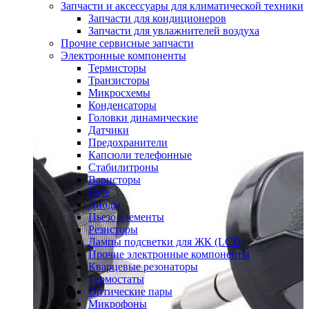
Запчасти и аксессуары для климатической техники
Запчасти для кондиционеров
Запчасти для увлажнителей воздуха
Прочие сервисные запчасти
Электронные компоненты
Термисторы
Транзисторы
Микросхемы
Конденсаторы
Головки динамические
Датчики
Предохранители
Капсюли телефонные
Стабилитроны
Варисторы
Реле
Диоды
Пьезо элементы
Резисторы
Лампы подсветки для ЖК (LCD)
Прочие электронные компоненты
Кварцевые резонаторы
Термостаты
Оптические пары
Микрофоны