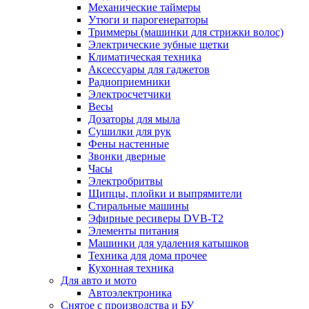
Механические таймеры
Утюги и парогенераторы
Триммеры (машинки для стрижки волос)
Электрические зубные щетки
Климатическая техника
Аксессуары для гаджетов
Радиоприемники
Электросчетчики
Весы
Дозаторы для мыла
Сушилки для рук
Фены настенные
Звонки дверные
Часы
Электробритвы
Щипцы, плойки и выпрямители
Стиральные машины
Эфирные ресиверы DVB-T2
Элементы питания
Машинки для удаления катышков
Техника для дома прочее
Кухонная техника
Для авто и мото
Автоэлектроника
Снятое с производства и БУ