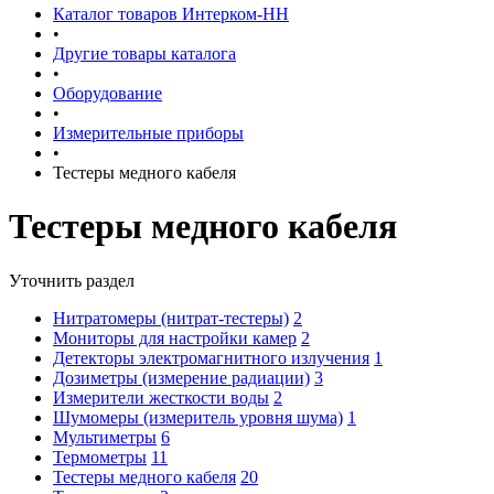
Каталог товаров Интерком-НН
•
Другие товары каталога
•
Оборудование
•
Измерительные приборы
•
Тестеры медного кабеля
Тестеры медного кабеля
Уточнить раздел
Нитратомеры (нитрат-тестеры)
2
Мониторы для настройки камер
2
Детекторы электромагнитного излучения
1
Дозиметры (измерение радиации)
3
Измерители жесткости воды
2
Шумомеры (измеритель уровня шума)
1
Мультиметры
6
Термометры
11
Тестеры медного кабеля
20