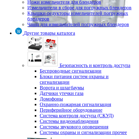
Ножи измельчителя для блендеров
Измельчители в сборе для погружных блендеров
Крышки-редукторы измельчителей погружных
блендеров
Чаши для измельчителей погружных блендеров
Другие товары каталога
Безопасность и контроль доступа
Беспроводные сигнализации
Блоки питания систем охраны и
сигнализации
Ворота и шлагбаумы
Датчики утечки газа
Домофоны
Охранно-пожарная сигнализация
Периферийное оборудование
Система контроля доступа (СКУД)
Системы видеонаблюдения
Системы звукового оповещения
Системы охраны и сигнализации прочее