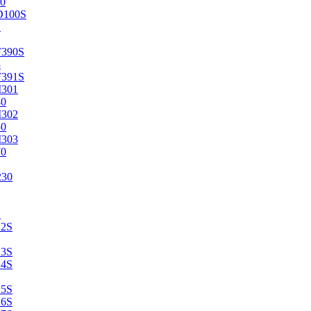
0
D100S
2
F390S
3
F391S
M301
40
M302
50
M303
70
230
2
22S
23S
24S
25S
26S