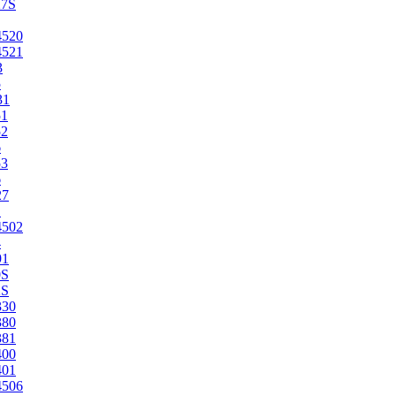
27S
4520
4521
3
5
31
51
52
6
53
6
27
1
4502
4
91
0S
2S
330
380
381
400
401
4506