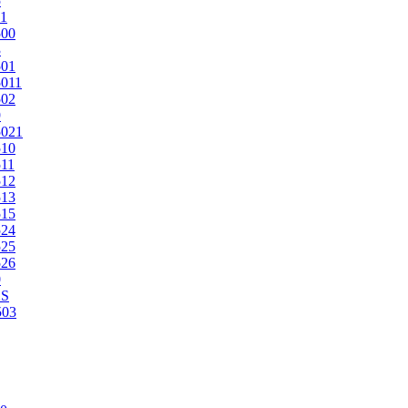
5
1
500
3
501
011
502
9
5021
510
11
512
513
515
524
525
526
0
2S
503