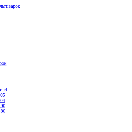
льтиварок
рок
mond
505
504
190
180
0
5
1