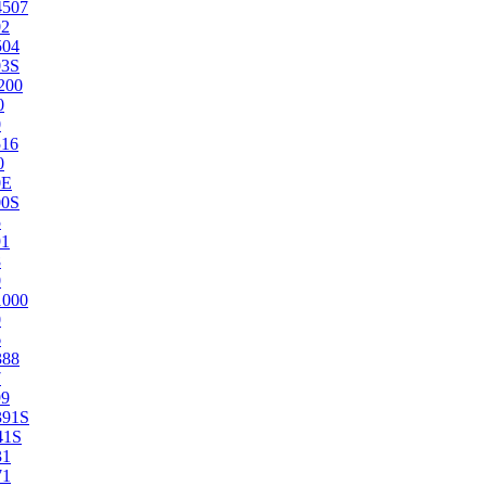
4507
02
504
03S
200
0
0
516
0
0E
00S
5
91
8
0
1000
0
6
388
7
99
391S
41S
31
71