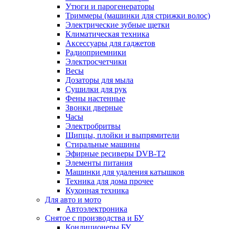
Утюги и парогенераторы
Триммеры (машинки для стрижки волос)
Электрические зубные щетки
Климатическая техника
Аксессуары для гаджетов
Радиоприемники
Электросчетчики
Весы
Дозаторы для мыла
Сушилки для рук
Фены настенные
Звонки дверные
Часы
Электробритвы
Щипцы, плойки и выпрямители
Стиральные машины
Эфирные ресиверы DVB-T2
Элементы питания
Машинки для удаления катышков
Техника для дома прочее
Кухонная техника
Для авто и мото
Автоэлектроника
Снятое с производства и БУ
Кондиционеры БУ