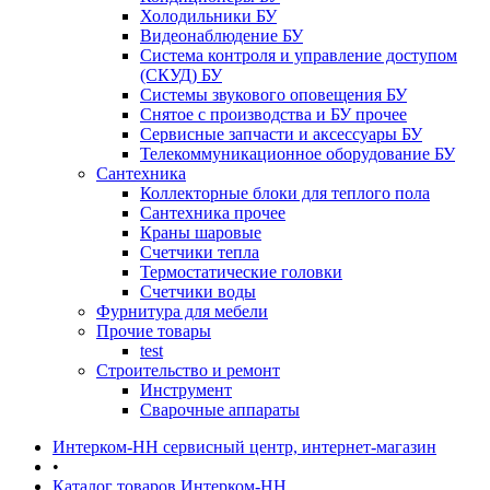
Холодильники БУ
Видеонаблюдение БУ
Система контроля и управление доступом
(СКУД) БУ
Системы звукового оповещения БУ
Снятое с производства и БУ прочее
Сервисные запчасти и аксессуары БУ
Телекоммуникационное оборудование БУ
Сантехника
Коллекторные блоки для теплого пола
Сантехника прочее
Краны шаровые
Счетчики тепла
Термоcтатические головки
Счетчики воды
Фурнитура для мебели
Прочие товары
test
Строительство и ремонт
Инструмент
Сварочные аппараты
Интерком-НН сервисный центр, интернет-магазин
•
Каталог товаров Интерком-НН