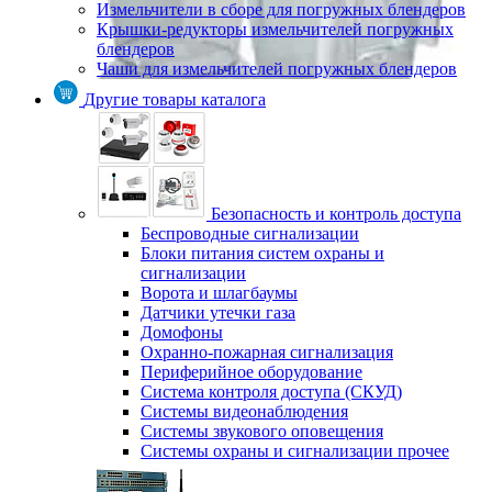
Измельчители в сборе для погружных блендеров
Крышки-редукторы измельчителей погружных
блендеров
Чаши для измельчителей погружных блендеров
Другие товары каталога
Безопасность и контроль доступа
Беспроводные сигнализации
Блоки питания систем охраны и
сигнализации
Ворота и шлагбаумы
Датчики утечки газа
Домофоны
Охранно-пожарная сигнализация
Периферийное оборудование
Система контроля доступа (СКУД)
Системы видеонаблюдения
Системы звукового оповещения
Системы охраны и сигнализации прочее