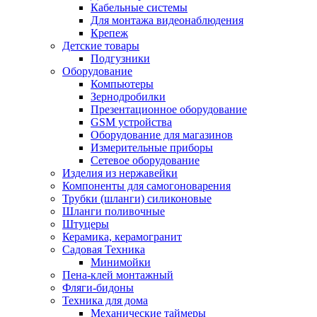
Кабельные системы
Для монтажа видеонаблюдения
Крепеж
Детские товары
Подгузники
Оборудование
Компьютеры
Зернодробилки
Презентационное оборудование
GSM устройства
Оборудование для магазинов
Измерительные приборы
Сетевое оборудование
Изделия из нержавейки
Компоненты для самогоноварения
Трубки (шланги) силиконовые
Шланги поливочные
Штуцеры
Керамика, керамогранит
Садовая Техника
Минимойки
Пена-клей монтажный
Фляги-бидоны
Техника для дома
Механические таймеры