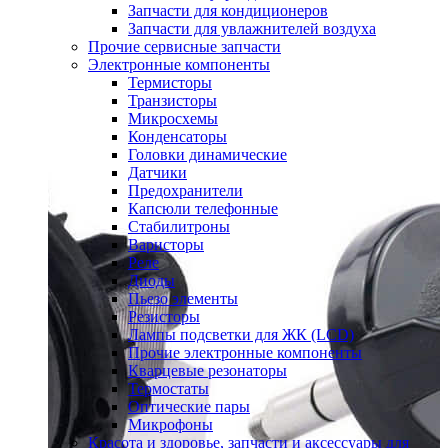
Запчасти для кондиционеров
Запчасти для увлажнителей воздуха
Прочие сервисные запчасти
Электронные компоненты
Термисторы
Транзисторы
Микросхемы
Конденсаторы
Головки динамические
Датчики
Предохранители
Капсюли телефонные
Стабилитроны
Варисторы
Реле
Диоды
Пьезо элементы
Резисторы
Лампы подсветки для ЖК (LCD)
Прочие электронные компоненты
Кварцевые резонаторы
Термостаты
Оптические пары
Микрофоны
Красота и здоровье, запчасти и аксессуары для