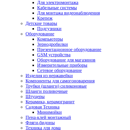
Для электромонтажа
Кабельные системы
Для монтажа видеонаблюдения
Крепеж
Детские товары
Подгузники
Оборудование
Компьютеры
Зернодробилки
Презентационное оборудование
GSM устройства
Оборудование для магазинов
Измерительные приборы
Сетевое оборудование
Изделия из нержавейки
Компоненты для самогоноварения
Трубки (шланги) силиконовые
Шланги поливочные
Штуцеры
Керамика, керамогранит
Садовая Техника
Минимойки
Пена-клей монтажный
Фляги-бидоны
Техника для дома