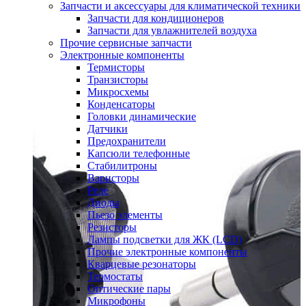
Запчасти и аксессуары для климатической техники
Запчасти для кондиционеров
Запчасти для увлажнителей воздуха
Прочие сервисные запчасти
Электронные компоненты
Термисторы
Транзисторы
Микросхемы
Конденсаторы
Головки динамические
Датчики
Предохранители
Капсюли телефонные
Стабилитроны
Варисторы
Реле
Диоды
Пьезо элементы
Резисторы
Лампы подсветки для ЖК (LCD)
Прочие электронные компоненты
Кварцевые резонаторы
Термостаты
Оптические пары
Микрофоны