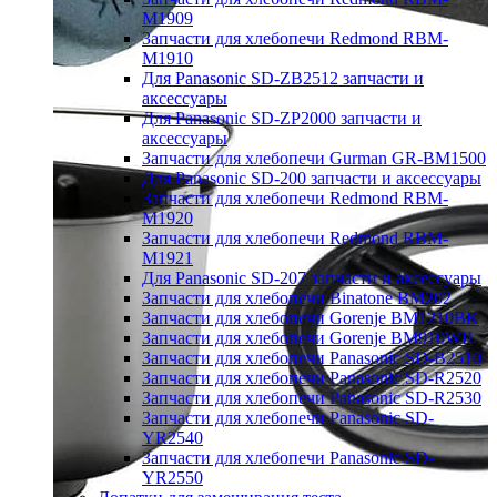
M1909
Запчасти для хлебопечи Redmond RBM-
M1910
Для Panasonic SD-ZB2512 запчасти и
аксессуары
Для Panasonic SD-ZP2000 запчасти и
аксессуары
Запчасти для хлебопечи Gurman GR-BM1500
Для Panasonic SD-200 запчасти и аксессуары
Запчасти для хлебопечи Redmond RBM-
M1920
Запчасти для хлебопечи Redmond RBM-
M1921
Для Panasonic SD-207 запчасти и аксессуары
Запчасти для хлебопечи Binatone BM202
Запчасти для хлебопечи Gorenje BM1210BK
Запчасти для хлебопечи Gorenje BM910WII
Запчасти для хлебопечи Panasonic SD-B2510
Запчасти для хлебопечи Panasonic SD-R2520
Запчасти для хлебопечи Panasonic SD-R2530
Запчасти для хлебопечи Panasonic SD-
YR2540
Запчасти для хлебопечи Panasonic SD-
YR2550