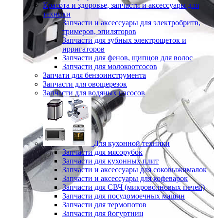
Красота и здоровье, запчасти и аксессуары для
техники
Запчасти и аксессуары для электробритв,
тримеров, эпиляторов
Запчасти для зубных электрощеток и
ирригаторов
Запчасти для фенов, щипцов для волос
Запчасти для молокоотсосов
Запчати для бензоинструмента
Запчасти для овощерезок
Запчасти для водяных насосов
Для кухонной техники
Запчасти для мясорубок
Запчасти для кухонных плит
Запчасти и аксессуары для соковыжималок
Запчасти и аксессуары для кофеварок
Запчасти для СВЧ (микроволновых печей)
Запчасти для посудомоечных машин
Запчасти для термопотов
Запчасти для йогуртниц