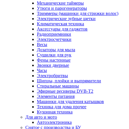
Механические таймеры
Утюги и парогенераторы
Триммеры (машинки для стрижки волос)
Электрические зубные щетки
Климатическая техника
Аксессуары для гаджетов
Радиоприемники
Электросчетчики
Весы
Дозаторы для мыла
Сушилки для рук
Фены настенные
Звонки дверные
Часы
Электробритвы
Щипцы, плойки и выпрямители
Стиральные машины
Эфирные ресиверы DVB-T2
Элементы питания
Машинки для удаления катышков
Техника для дома прочее
Кухонная техника
Для авто и мото
Автоэлектроника
Снятое с производства и БУ