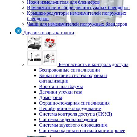
Ножи измельчителя для блендеров
Измельчители в сборе для погружных блендеров
Крышки-редукторы измельчителей погружных
блендеров
Чаши для измельчителей погружных блендеров
Другие товары каталога
Безопасность и контроль доступа
Беспроводные сигнализации
Блоки питания систем охраны и
сигнализации
Ворота и шлагбаумы
Датчики утечки газа
Домофоны
Охранно-пожарная сигнализация
Периферийное оборудование
Система контроля доступа (СКУД)
Системы видеонаблюдения
Системы звукового оповещения
Системы охраны и сигнализации прочее