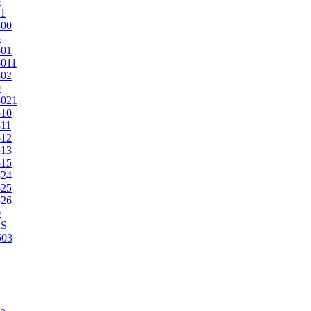
5
1
500
3
501
011
502
9
5021
510
11
512
513
515
524
525
526
0
2S
503