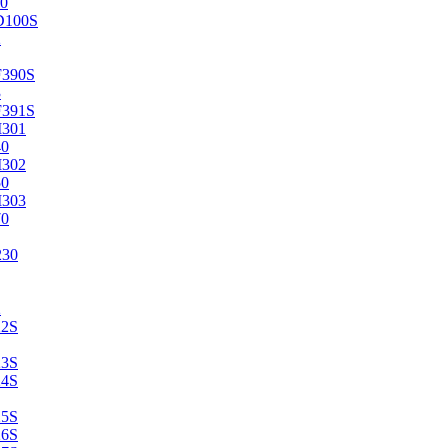
0
D100S
2
F390S
3
F391S
M301
40
M302
50
M303
70
230
2
22S
23S
24S
25S
26S