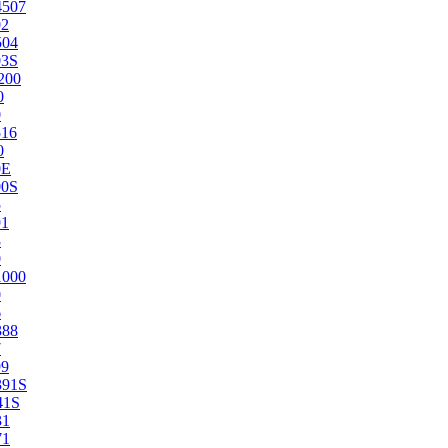
4507
02
504
03S
200
0
0
516
0
0E
00S
5
91
8
0
1000
0
6
388
7
99
391S
41S
31
71