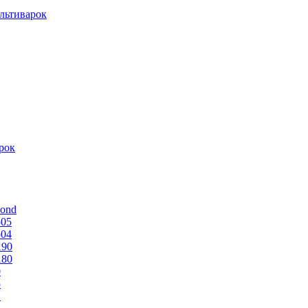
льтиварок
рок
mond
505
504
190
180
0
5
1