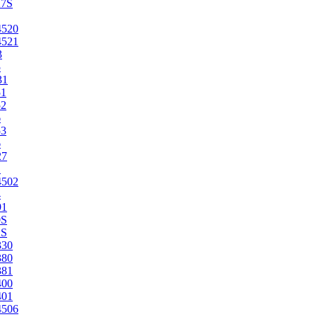
27S
4520
4521
3
5
31
51
52
6
53
6
27
1
4502
4
91
0S
2S
330
380
381
400
401
4506