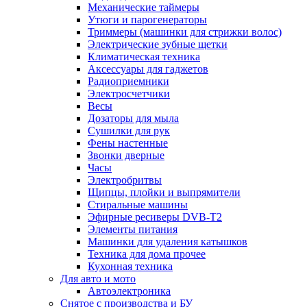
Механические таймеры
Утюги и парогенераторы
Триммеры (машинки для стрижки волос)
Электрические зубные щетки
Климатическая техника
Аксессуары для гаджетов
Радиоприемники
Электросчетчики
Весы
Дозаторы для мыла
Сушилки для рук
Фены настенные
Звонки дверные
Часы
Электробритвы
Щипцы, плойки и выпрямители
Стиральные машины
Эфирные ресиверы DVB-T2
Элементы питания
Машинки для удаления катышков
Техника для дома прочее
Кухонная техника
Для авто и мото
Автоэлектроника
Снятое с производства и БУ