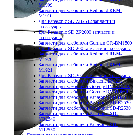
M1909
Запчасти для хлебопечи Redmond RBM-
M1910
Для Panasonic SD-ZB2512 запчасти и
аксессуары
Для Panasonic SD-ZP2000 запчасти и
аксессуары
Запчасти для хлебопечи Gurman GR-BM1500
Для Panasonic SD-200 запчасти и аксессуары
Запчасти для хлебопечи Redmond RBM-
M1920
Запчасти для хлебопечи Redmond RBM-
M1921
Для Panasonic SD-207 запчасти и аксессуары
Запчасти для хлебопечи Binatone BM202
Запчасти для хлебопечи Gorenje BM1210BK
Запчасти для хлебопечи Gorenje BM910WII
Запчасти для хлебопечи Panasonic SD-B2510
Запчасти для хлебопечи Panasonic SD-R2520
Запчасти для хлебопечи Panasonic SD-R2530
Запчасти для хлебопечи Panasonic SD-
YR2540
Запчасти для хлебопечи Panasonic SD-
YR2550