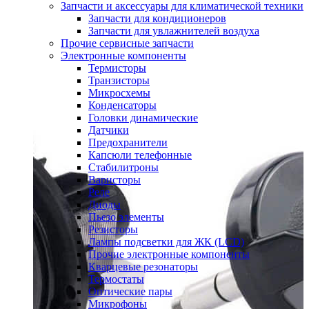
Запчасти и аксессуары для климатической техники
Запчасти для кондиционеров
Запчасти для увлажнителей воздуха
Прочие сервисные запчасти
Электронные компоненты
Термисторы
Транзисторы
Микросхемы
Конденсаторы
Головки динамические
Датчики
Предохранители
Капсюли телефонные
Стабилитроны
Варисторы
Реле
Диоды
Пьезо элементы
Резисторы
Лампы подсветки для ЖК (LCD)
Прочие электронные компоненты
Кварцевые резонаторы
Термостаты
Оптические пары
Микрофоны