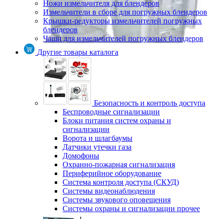
Ножи измельчителя для блендеров
Измельчители в сборе для погружных блендеров
Крышки-редукторы измельчителей погружных
блендеров
Чаши для измельчителей погружных блендеров
Другие товары каталога
Безопасность и контроль доступа
Беспроводные сигнализации
Блоки питания систем охраны и
сигнализации
Ворота и шлагбаумы
Датчики утечки газа
Домофоны
Охранно-пожарная сигнализация
Периферийное оборудование
Система контроля доступа (СКУД)
Системы видеонаблюдения
Системы звукового оповещения
Системы охраны и сигнализации прочее