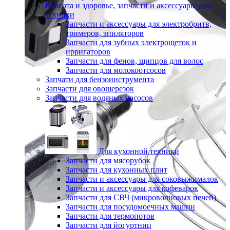
Красота и здоровье, запчасти и аксессуары для
техники
Запчасти и аксессуары для электробритв,
тримеров, эпиляторов
Запчасти для зубных электрощеток и
ирригаторов
Запчасти для фенов, щипцов для волос
Запчасти для молокоотсосов
Запчати для бензоинструмента
Запчасти для овощерезок
Запчасти для водяных насосов
Для кухонной техники
Запчасти для мясорубок
Запчасти для кухонных плит
Запчасти и аксессуары для соковыжималок
Запчасти и аксессуары для кофеварок
Запчасти для СВЧ (микроволновых печей)
Запчасти для посудомоечных машин
Запчасти для термопотов
Запчасти для йогуртниц