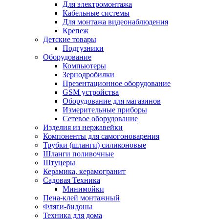
Для электромонтажа
Кабельные системы
Для монтажа видеонаблюдения
Крепеж
Детские товары
Подгузники
Оборудование
Компьютеры
Зернодробилки
Презентационное оборудование
GSM устройства
Оборудование для магазинов
Измерительные приборы
Сетевое оборудование
Изделия из нержавейки
Компоненты для самогоноварения
Трубки (шланги) силиконовые
Шланги поливочные
Штуцеры
Керамика, керамогранит
Садовая Техника
Минимойки
Пена-клей монтажный
Фляги-бидоны
Техника для дома