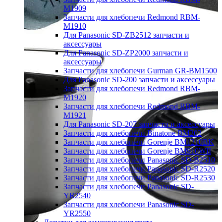
M1909
Запчасти для хлебопечи Redmond RBM-
M1910
Для Panasonic SD-ZB2512 запчасти и
аксессуары
Для Panasonic SD-ZP2000 запчасти и
аксессуары
Запчасти для хлебопечи Gurman GR-BM1500
Для Panasonic SD-200 запчасти и аксессуары
Запчасти для хлебопечи Redmond RBM-
M1920
Запчасти для хлебопечи Redmond RBM-
M1921
Для Panasonic SD-207 запчасти и аксессуары
Запчасти для хлебопечи Binatone BM202
Запчасти для хлебопечи Gorenje BM1210BK
Запчасти для хлебопечи Gorenje BM910WII
Запчасти для хлебопечи Panasonic SD-B2510
Запчасти для хлебопечи Panasonic SD-R2520
Запчасти для хлебопечи Panasonic SD-R2530
Запчасти для хлебопечи Panasonic SD-
YR2540
Запчасти для хлебопечи Panasonic SD-
YR2550