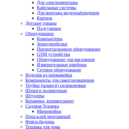
Для электромонтажа
Кабельные системы
Для монтажа видеонаблюдения
Крепеж
Детские товары
Подгузники
Оборудование
Компьютеры
Зернодробилки
Презентационное оборудование
GSM устройства
Оборудование для магазинов
Измерительные приборы
Сетевое оборудование
Изделия из нержавейки
Компоненты для самогоноварения
Трубки (шланги) силиконовые
Шланги поливочные
Штуцеры
Керамика, керамогранит
Садовая Техника
Минимойки
Пена-клей монтажный
Фляги-бидоны
Техника для дома