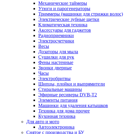
Механические таймеры
Утюги и парогенераторы
Триммеры (машинки для стрижки волос)
Электрические зубные щетки
Климатическая техника
Аксессуары для гаджетов
Радиоприемники
Электросчетчики
Весы
Дозаторы для мыла
Сушилки для рук
Фены настенные
Звонки дверные
Часы
Электробритвы
Щипцы, плойки и выпрямители
Стиральные машины
Эфирные ресиверы DVB-T2
Элементы питания
Машинки для удаления катышков
Техника для дома прочее
Кухонная техника
Для авто и мото
Автоэлектроника
Снятое с производства и БУ