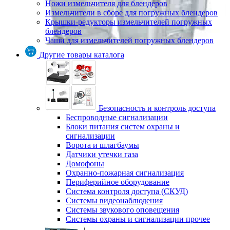
Ножи измельчителя для блендеров
Измельчители в сборе для погружных блендеров
Крышки-редукторы измельчителей погружных
блендеров
Чаши для измельчителей погружных блендеров
Другие товары каталога
Безопасность и контроль доступа
Беспроводные сигнализации
Блоки питания систем охраны и
сигнализации
Ворота и шлагбаумы
Датчики утечки газа
Домофоны
Охранно-пожарная сигнализация
Периферийное оборудование
Система контроля доступа (СКУД)
Системы видеонаблюдения
Системы звукового оповещения
Системы охраны и сигнализации прочее