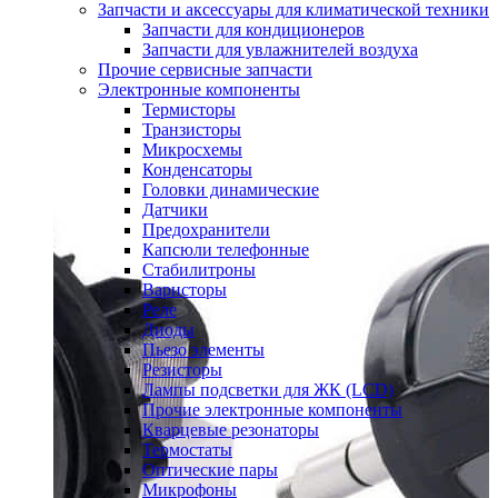
Запчасти и аксессуары для климатической техники
Запчасти для кондиционеров
Запчасти для увлажнителей воздуха
Прочие сервисные запчасти
Электронные компоненты
Термисторы
Транзисторы
Микросхемы
Конденсаторы
Головки динамические
Датчики
Предохранители
Капсюли телефонные
Стабилитроны
Варисторы
Реле
Диоды
Пьезо элементы
Резисторы
Лампы подсветки для ЖК (LCD)
Прочие электронные компоненты
Кварцевые резонаторы
Термостаты
Оптические пары
Микрофоны