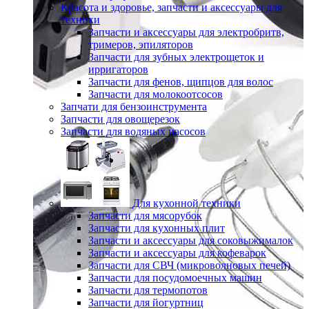
Красота и здоровье, запчасти и аксессуары для
техники
Запчасти и аксессуары для электробритв,
тримеров, эпиляторов
Запчасти для зубных электрощеток и
ирригаторов
Запчасти для фенов, щипцов для волос
Запчасти для молокоотсосов
Запчати для бензоинструмента
Запчасти для овощерезок
Запчасти для водяных насосов
Для кухонной техники
Запчасти для мясорубок
Запчасти для кухонных плит
Запчасти и аксессуары для соковыжималок
Запчасти и аксессуары для кофеварок
Запчасти для СВЧ (микроволновых печей)
Запчасти для посудомоечных машин
Запчасти для термопотов
Запчасти для йогуртниц