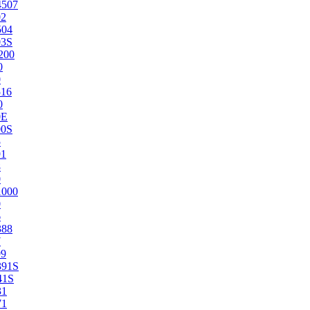
4507
02
504
03S
200
0
0
516
0
0E
00S
5
91
8
0
1000
0
6
388
7
99
391S
41S
31
71