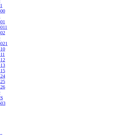
5
1
500
3
501
011
502
9
5021
510
11
512
513
515
524
525
526
0
2S
503