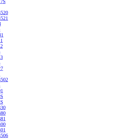
27S
4520
4521
3
5
31
51
52
6
53
6
27
1
4502
4
91
0S
2S
330
380
381
400
401
4506