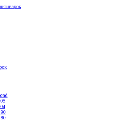
льтиварок
рок
mond
505
504
190
180
0
5
1