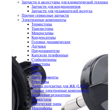
Запчасти и аксессуары для климатической техники
Запчасти для кондиционеров
Запчасти для увлажнителей воздуха
Прочие сервисные запчасти
Электронные компоненты
Термисторы
Транзисторы
Микросхемы
Конденсаторы
Головки динамические
Датчики
Предохранители
Капсюли телефонные
Стабилитроны
Варисторы
Реле
Диоды
Пьезо элементы
Резисторы
Лампы подсветки для ЖК (LCD)
Прочие электронные компоненты
Кварцевые резонаторы
Термостаты
Оптические пары
Микрофоны