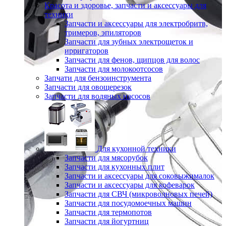
Красота и здоровье, запчасти и аксессуары для
техники
Запчасти и аксессуары для электробритв,
тримеров, эпиляторов
Запчасти для зубных электрощеток и
ирригаторов
Запчасти для фенов, щипцов для волос
Запчасти для молокоотсосов
Запчати для бензоинструмента
Запчасти для овощерезок
Запчасти для водяных насосов
Для кухонной техники
Запчасти для мясорубок
Запчасти для кухонных плит
Запчасти и аксессуары для соковыжималок
Запчасти и аксессуары для кофеварок
Запчасти для СВЧ (микроволновых печей)
Запчасти для посудомоечных машин
Запчасти для термопотов
Запчасти для йогуртниц