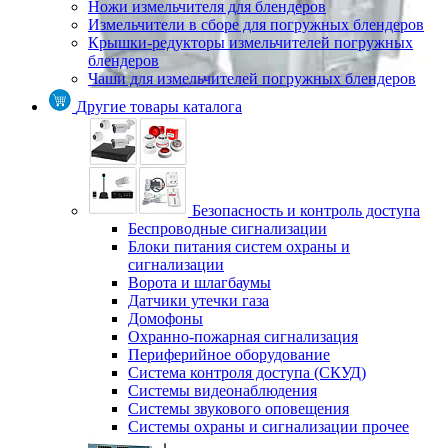
Ножи измельчителя для блендеров
Измельчители в сборе для погружных блендеров
Крышки-редукторы измельчителей погружных
блендеров
Чаши для измельчителей погружных блендеров
Другие товары каталога
Безопасность и контроль доступа
Беспроводные сигнализации
Блоки питания систем охраны и
сигнализации
Ворота и шлагбаумы
Датчики утечки газа
Домофоны
Охранно-пожарная сигнализация
Периферийное оборудование
Система контроля доступа (СКУД)
Системы видеонаблюдения
Системы звукового оповещения
Системы охраны и сигнализации прочее