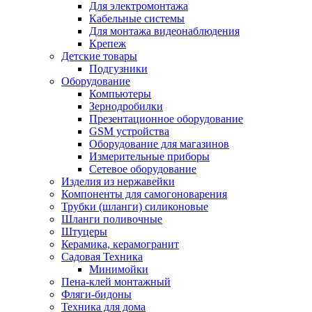
Для электромонтажа
Кабельные системы
Для монтажа видеонаблюдения
Крепеж
Детские товары
Подгузники
Оборудование
Компьютеры
Зернодробилки
Презентационное оборудование
GSM устройства
Оборудование для магазинов
Измерительные приборы
Сетевое оборудование
Изделия из нержавейки
Компоненты для самогоноварения
Трубки (шланги) силиконовые
Шланги поливочные
Штуцеры
Керамика, керамогранит
Садовая Техника
Минимойки
Пена-клей монтажный
Фляги-бидоны
Техника для дома