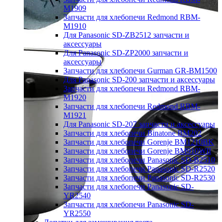
M1909
Запчасти для хлебопечи Redmond RBM-
M1910
Для Panasonic SD-ZB2512 запчасти и
аксессуары
Для Panasonic SD-ZP2000 запчасти и
аксессуары
Запчасти для хлебопечи Gurman GR-BM1500
Для Panasonic SD-200 запчасти и аксессуары
Запчасти для хлебопечи Redmond RBM-
M1920
Запчасти для хлебопечи Redmond RBM-
M1921
Для Panasonic SD-207 запчасти и аксессуары
Запчасти для хлебопечи Binatone BM202
Запчасти для хлебопечи Gorenje BM1210BK
Запчасти для хлебопечи Gorenje BM910WII
Запчасти для хлебопечи Panasonic SD-B2510
Запчасти для хлебопечи Panasonic SD-R2520
Запчасти для хлебопечи Panasonic SD-R2530
Запчасти для хлебопечи Panasonic SD-
YR2540
Запчасти для хлебопечи Panasonic SD-
YR2550