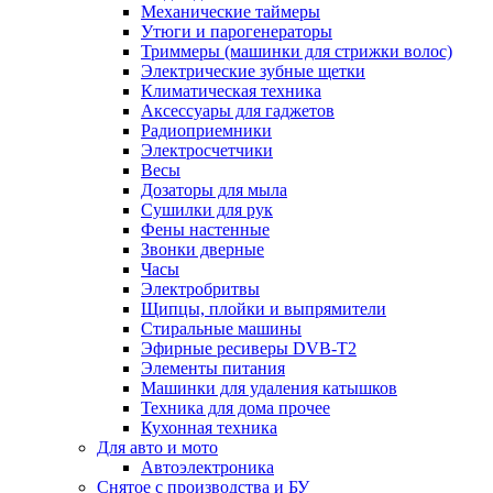
Механические таймеры
Утюги и парогенераторы
Триммеры (машинки для стрижки волос)
Электрические зубные щетки
Климатическая техника
Аксессуары для гаджетов
Радиоприемники
Электросчетчики
Весы
Дозаторы для мыла
Сушилки для рук
Фены настенные
Звонки дверные
Часы
Электробритвы
Щипцы, плойки и выпрямители
Стиральные машины
Эфирные ресиверы DVB-T2
Элементы питания
Машинки для удаления катышков
Техника для дома прочее
Кухонная техника
Для авто и мото
Автоэлектроника
Снятое с производства и БУ