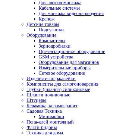
Для электромонтажа
Кабельные системы
Для монтажа видеонаблюдения
Крепеж
Детские товары
Подгузники
Оборудование
Компьютеры
Зернодробилки
Презентационное оборудование
GSM устройства
Оборудование для магазинов
Измерительные приборы
Сетевое оборудование
Изделия из нержавейки
Компоненты для самогоноварения
Трубки (шланги) силиконовые
Шланги поливочные
Штуцеры
Керамика, керамогранит
Садовая Техника
Минимойки
Пена-клей монтажный
Фляги-бидоны
Техника для дома