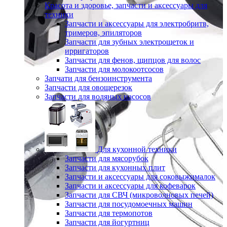
Красота и здоровье, запчасти и аксессуары для
техники
Запчасти и аксессуары для электробритв,
тримеров, эпиляторов
Запчасти для зубных электрощеток и
ирригаторов
Запчасти для фенов, щипцов для волос
Запчасти для молокоотсосов
Запчати для бензоинструмента
Запчасти для овощерезок
Запчасти для водяных насосов
Для кухонной техники
Запчасти для мясорубок
Запчасти для кухонных плит
Запчасти и аксессуары для соковыжималок
Запчасти и аксессуары для кофеварок
Запчасти для СВЧ (микроволновых печей)
Запчасти для посудомоечных машин
Запчасти для термопотов
Запчасти для йогуртниц