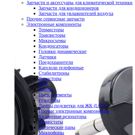
Запчасти и аксессуары для климатической техники
Запчасти для кондиционеров
Запчасти для увлажнителей воздуха
Прочие сервисные запчасти
Электронные компоненты
Термисторы
Транзисторы
Микросхемы
Конденсаторы
Головки динамические
Датчики
Предохранители
Капсюли телефонные
Стабилитроны
Варисторы
Реле
Диоды
Пьезо элементы
Резисторы
Лампы подсветки для ЖК (LCD)
Прочие электронные компоненты
Кварцевые резонаторы
Термостаты
Оптические пары
Микрофоны