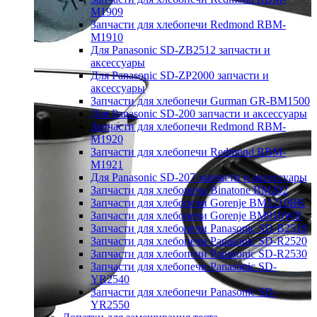
M1909
Запчасти для хлебопечи Redmond RBM-
M1910
Для Panasonic SD-ZB2512 запчасти и
аксессуары
Для Panasonic SD-ZP2000 запчасти и
аксессуары
Запчасти для хлебопечи Gurman GR-BM1500
Для Panasonic SD-200 запчасти и аксессуары
Запчасти для хлебопечи Redmond RBM-
M1920
Запчасти для хлебопечи Redmond RBM-
M1921
Для Panasonic SD-207 запчасти и аксессуары
Запчасти для хлебопечи Binatone BM202
Запчасти для хлебопечи Gorenje BM1210BK
Запчасти для хлебопечи Gorenje BM910WII
Запчасти для хлебопечи Panasonic SD-B2510
Запчасти для хлебопечи Panasonic SD-R2520
Запчасти для хлебопечи Panasonic SD-R2530
Запчасти для хлебопечи Panasonic SD-
YR2540
Запчасти для хлебопечи Panasonic SD-
YR2550