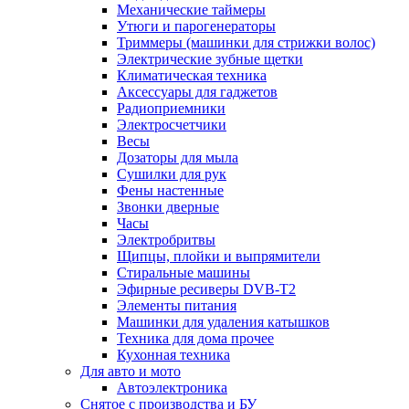
Механические таймеры
Утюги и парогенераторы
Триммеры (машинки для стрижки волос)
Электрические зубные щетки
Климатическая техника
Аксессуары для гаджетов
Радиоприемники
Электросчетчики
Весы
Дозаторы для мыла
Сушилки для рук
Фены настенные
Звонки дверные
Часы
Электробритвы
Щипцы, плойки и выпрямители
Стиральные машины
Эфирные ресиверы DVB-T2
Элементы питания
Машинки для удаления катышков
Техника для дома прочее
Кухонная техника
Для авто и мото
Автоэлектроника
Снятое с производства и БУ