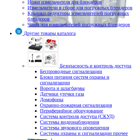
Ножи измельчителя для блендеров
Измельчители в сборе для погружных блендеров
Крышки-редукторы измельчителей погружных
блендеров
Чаши для измельчителей погружных блендеров
Другие товары каталога
Безопасность и контроль доступа
Беспроводные сигнализации
Блоки питания систем охраны и
сигнализации
Ворота и шлагбаумы
Датчики утечки газа
Домофоны
Охранно-пожарная сигнализация
Периферийное оборудование
Система контроля доступа (СКУД)
Системы видеонаблюдения
Системы звукового оповещения
Системы охраны и сигнализации прочее