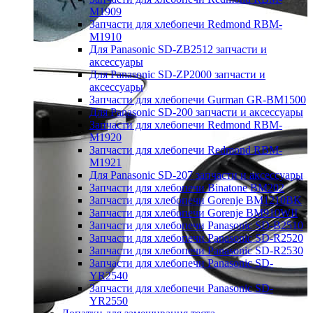
M1909
Запчасти для хлебопечи Redmond RBM-
M1910
Для Panasonic SD-ZB2512 запчасти и
аксессуары
Для Panasonic SD-ZP2000 запчасти и
аксессуары
Запчасти для хлебопечи Gurman GR-BM1500
Для Panasonic SD-200 запчасти и аксессуары
Запчасти для хлебопечи Redmond RBM-
M1920
Запчасти для хлебопечи Redmond RBM-
M1921
Для Panasonic SD-207 запчасти и аксессуары
Запчасти для хлебопечи Binatone BM202
Запчасти для хлебопечи Gorenje BM1210BK
Запчасти для хлебопечи Gorenje BM910WII
Запчасти для хлебопечи Panasonic SD-B2510
Запчасти для хлебопечи Panasonic SD-R2520
Запчасти для хлебопечи Panasonic SD-R2530
Запчасти для хлебопечи Panasonic SD-
YR2540
Запчасти для хлебопечи Panasonic SD-
YR2550