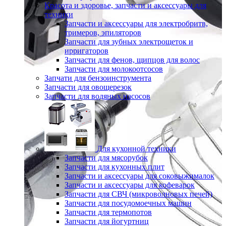
Красота и здоровье, запчасти и аксессуары для
техники
Запчасти и аксессуары для электробритв,
тримеров, эпиляторов
Запчасти для зубных электрощеток и
ирригаторов
Запчасти для фенов, щипцов для волос
Запчасти для молокоотсосов
Запчати для бензоинструмента
Запчасти для овощерезок
Запчасти для водяных насосов
Для кухонной техники
Запчасти для мясорубок
Запчасти для кухонных плит
Запчасти и аксессуары для соковыжималок
Запчасти и аксессуары для кофеварок
Запчасти для СВЧ (микроволновых печей)
Запчасти для посудомоечных машин
Запчасти для термопотов
Запчасти для йогуртниц