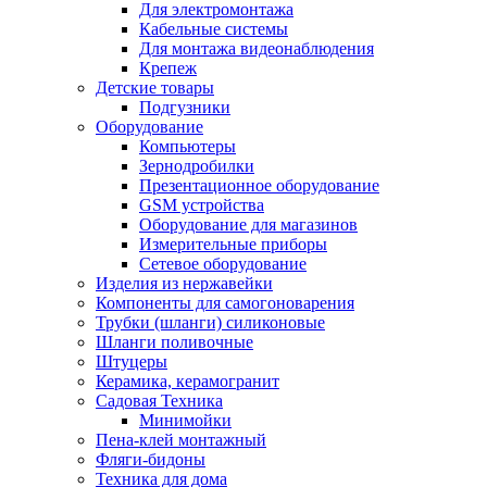
Для электромонтажа
Кабельные системы
Для монтажа видеонаблюдения
Крепеж
Детские товары
Подгузники
Оборудование
Компьютеры
Зернодробилки
Презентационное оборудование
GSM устройства
Оборудование для магазинов
Измерительные приборы
Сетевое оборудование
Изделия из нержавейки
Компоненты для самогоноварения
Трубки (шланги) силиконовые
Шланги поливочные
Штуцеры
Керамика, керамогранит
Садовая Техника
Минимойки
Пена-клей монтажный
Фляги-бидоны
Техника для дома