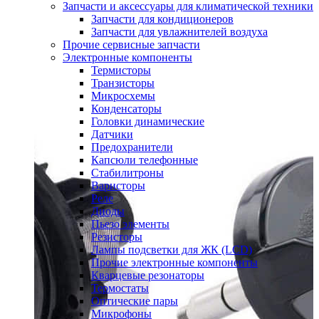
Запчасти и аксессуары для климатической техники
Запчасти для кондиционеров
Запчасти для увлажнителей воздуха
Прочие сервисные запчасти
Электронные компоненты
Термисторы
Транзисторы
Микросхемы
Конденсаторы
Головки динамические
Датчики
Предохранители
Капсюли телефонные
Стабилитроны
Варисторы
Реле
Диоды
Пьезо элементы
Резисторы
Лампы подсветки для ЖК (LCD)
Прочие электронные компоненты
Кварцевые резонаторы
Термостаты
Оптические пары
Микрофоны