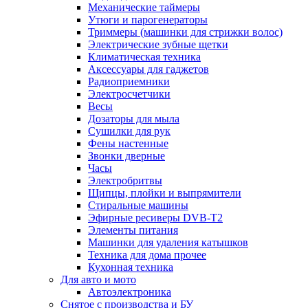
Механические таймеры
Утюги и парогенераторы
Триммеры (машинки для стрижки волос)
Электрические зубные щетки
Климатическая техника
Аксессуары для гаджетов
Радиоприемники
Электросчетчики
Весы
Дозаторы для мыла
Сушилки для рук
Фены настенные
Звонки дверные
Часы
Электробритвы
Щипцы, плойки и выпрямители
Стиральные машины
Эфирные ресиверы DVB-T2
Элементы питания
Машинки для удаления катышков
Техника для дома прочее
Кухонная техника
Для авто и мото
Автоэлектроника
Снятое с производства и БУ