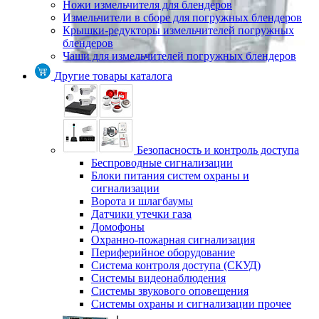
Ножи измельчителя для блендеров
Измельчители в сборе для погружных блендеров
Крышки-редукторы измельчителей погружных
блендеров
Чаши для измельчителей погружных блендеров
Другие товары каталога
Безопасность и контроль доступа
Беспроводные сигнализации
Блоки питания систем охраны и
сигнализации
Ворота и шлагбаумы
Датчики утечки газа
Домофоны
Охранно-пожарная сигнализация
Периферийное оборудование
Система контроля доступа (СКУД)
Системы видеонаблюдения
Системы звукового оповещения
Системы охраны и сигнализации прочее