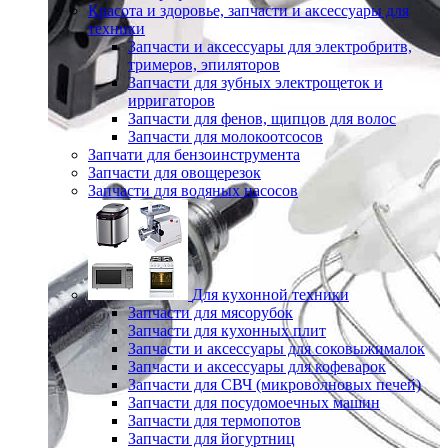
Красота и здоровье, запчасти и аксессуары для
техники
Запчасти и аксессуары для электробритв,
тримеров, эпиляторов
Запчасти для зубных электрощеток и
ирригаторов
Запчасти для фенов, щипцов для волос
Запчасти для молокоотсосов
Запчати для бензоинструмента
Запчасти для овощерезок
Запчасти для водяных насосов
Для кухонной техники
Запчасти для мясорубок
Запчасти для кухонных плит
Запчасти и аксессуары для соковыжималок
Запчасти и аксессуары для кофеварок
Запчасти для СВЧ (микроволновых печей)
Запчасти для посудомоечных машин
Запчасти для термопотов
Запчасти для йогуртниц