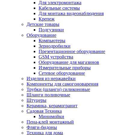
Для электромонтажа
Кабельные системы
Для монтажа видеонаблюдения
Крепеж
Детские товары
Подгузники
Оборудование
Компьютеры
Зернодробилки
Презентационное оборудование
GSM устройства
Оборудование для магазинов
Измерительные приборы
Сетевое оборудование
Изделия из нержавейки
Компоненты для самогоноварения
Трубки (шланги) силиконовые
Шланги поливочные
Штуцеры
Керамика, керамогранит
Садовая Техника
Минимойки
Пена-клей монтажный
Фляги-бидоны
Техника для дома