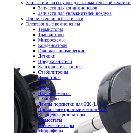
Запчасти и аксессуары для климатической техники
Запчасти для кондиционеров
Запчасти для увлажнителей воздуха
Прочие сервисные запчасти
Электронные компоненты
Термисторы
Транзисторы
Микросхемы
Конденсаторы
Головки динамические
Датчики
Предохранители
Капсюли телефонные
Стабилитроны
Варисторы
Реле
Диоды
Пьезо элементы
Резисторы
Лампы подсветки для ЖК (LCD)
Прочие электронные компоненты
Кварцевые резонаторы
Термостаты
Оптические пары
Микрофоны