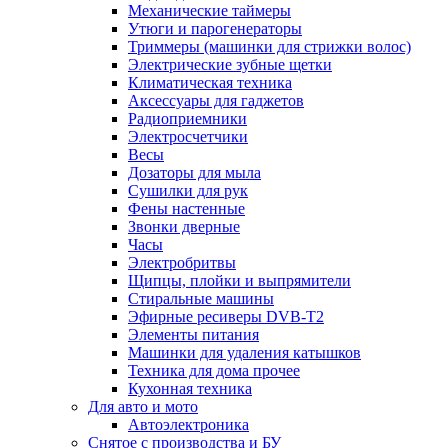
Механические таймеры
Утюги и парогенераторы
Триммеры (машинки для стрижки волос)
Электрические зубные щетки
Климатическая техника
Аксессуары для гаджетов
Радиоприемники
Электросчетчики
Весы
Дозаторы для мыла
Сушилки для рук
Фены настенные
Звонки дверные
Часы
Электробритвы
Щипцы, плойки и выпрямители
Стиральные машины
Эфирные ресиверы DVB-T2
Элементы питания
Машинки для удаления катышков
Техника для дома прочее
Кухонная техника
Для авто и мото
Автоэлектроника
Снятое с производства и БУ