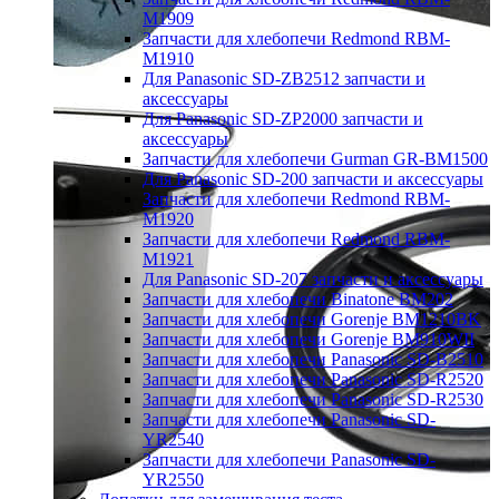
M1909
Запчасти для хлебопечи Redmond RBM-
M1910
Для Panasonic SD-ZB2512 запчасти и
аксессуары
Для Panasonic SD-ZP2000 запчасти и
аксессуары
Запчасти для хлебопечи Gurman GR-BM1500
Для Panasonic SD-200 запчасти и аксессуары
Запчасти для хлебопечи Redmond RBM-
M1920
Запчасти для хлебопечи Redmond RBM-
M1921
Для Panasonic SD-207 запчасти и аксессуары
Запчасти для хлебопечи Binatone BM202
Запчасти для хлебопечи Gorenje BM1210BK
Запчасти для хлебопечи Gorenje BM910WII
Запчасти для хлебопечи Panasonic SD-B2510
Запчасти для хлебопечи Panasonic SD-R2520
Запчасти для хлебопечи Panasonic SD-R2530
Запчасти для хлебопечи Panasonic SD-
YR2540
Запчасти для хлебопечи Panasonic SD-
YR2550