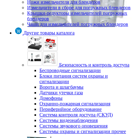
Ножи измельчителя для блендеров
Измельчители в сборе для погружных блендеров
Крышки-редукторы измельчителей погружных
блендеров
Чаши для измельчителей погружных блендеров
Другие товары каталога
Безопасность и контроль доступа
Беспроводные сигнализации
Блоки питания систем охраны и
сигнализации
Ворота и шлагбаумы
Датчики утечки газа
Домофоны
Охранно-пожарная сигнализация
Периферийное оборудование
Система контроля доступа (СКУД)
Системы видеонаблюдения
Системы звукового оповещения
Системы охраны и сигнализации прочее