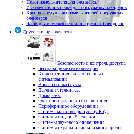
Ножи измельчителя для блендеров
Измельчители в сборе для погружных блендеров
Крышки-редукторы измельчителей погружных
блендеров
Чаши для измельчителей погружных блендеров
Другие товары каталога
Безопасность и контроль доступа
Беспроводные сигнализации
Блоки питания систем охраны и
сигнализации
Ворота и шлагбаумы
Датчики утечки газа
Домофоны
Охранно-пожарная сигнализация
Периферийное оборудование
Система контроля доступа (СКУД)
Системы видеонаблюдения
Системы звукового оповещения
Системы охраны и сигнализации прочее