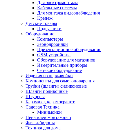
Для электромонтажа
Кабельные системы
Для монтажа видеонаблюдения
Крепеж
Детские товары
Подгузники
Оборудование
Компьютеры
Зернодробилки
Презентационное оборудование
GSM устройства
Оборудование для магазинов
Измерительные приборы
Сетевое оборудование
Изделия из нержавейки
Компоненты для самогоноварения
Трубки (шланги) силиконовые
Шланги поливочные
Штуцеры
Керамика, керамогранит
Садовая Техника
Минимойки
Пена-клей монтажный
Фляги-бидоны
Техника для дома