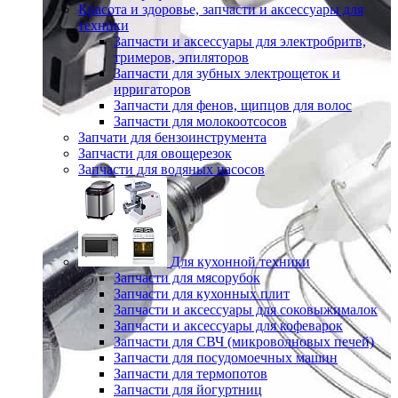
Красота и здоровье, запчасти и аксессуары для
техники
Запчасти и аксессуары для электробритв,
тримеров, эпиляторов
Запчасти для зубных электрощеток и
ирригаторов
Запчасти для фенов, щипцов для волос
Запчасти для молокоотсосов
Запчати для бензоинструмента
Запчасти для овощерезок
Запчасти для водяных насосов
Для кухонной техники
Запчасти для мясорубок
Запчасти для кухонных плит
Запчасти и аксессуары для соковыжималок
Запчасти и аксессуары для кофеварок
Запчасти для СВЧ (микроволновых печей)
Запчасти для посудомоечных машин
Запчасти для термопотов
Запчасти для йогуртниц