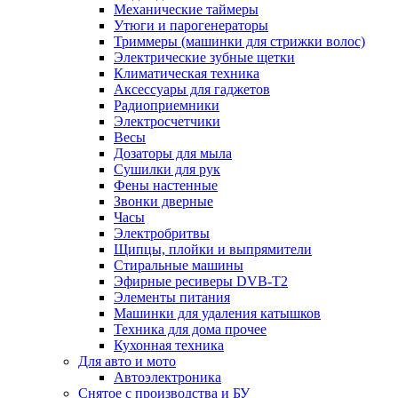
Механические таймеры
Утюги и парогенераторы
Триммеры (машинки для стрижки волос)
Электрические зубные щетки
Климатическая техника
Аксессуары для гаджетов
Радиоприемники
Электросчетчики
Весы
Дозаторы для мыла
Сушилки для рук
Фены настенные
Звонки дверные
Часы
Электробритвы
Щипцы, плойки и выпрямители
Стиральные машины
Эфирные ресиверы DVB-T2
Элементы питания
Машинки для удаления катышков
Техника для дома прочее
Кухонная техника
Для авто и мото
Автоэлектроника
Снятое с производства и БУ