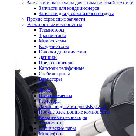
Запчасти и аксессуары для климатической техники
Запчасти для кондиционеров
Запчасти для увлажнителей воздуха
Прочие сервисные запчасти
Электронные компоненты
Термисторы
Транзисторы
Микросхемы
Конденсаторы
Головки динамические
Датчики
Предохранители
Капсюли телефонные
Стабилитроны
Варисторы
Реле
Диоды
Пьезо элементы
Резисторы
Лампы подсветки для ЖК (LCD)
Прочие электронные компоненты
Кварцевые резонаторы
Термостаты
Оптические пары
Микрофоны