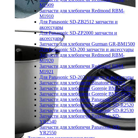
M1909
Запчасти для хлебопечи Redmond RBM-
M1910
Для Panasonic SD-ZB2512 запчасти и
аксессуары
Для Panasonic SD-ZP2000 запчасти и
аксессуары
Запчасти для хлебопечи Gurman GR-BM1500
Для Panasonic SD-200 запчасти и аксессуары
Запчасти для хлебопечи Redmond RBM-
M1920
Запчасти для хлебопечи Redmond RBM-
M1921
Для Panasonic SD-207 запчасти и аксессуары
Запчасти для хлебопечи Binatone BM202
Запчасти для хлебопечи Gorenje BM1210BK
Запчасти для хлебопечи Gorenje BM910WII
Запчасти для хлебопечи Panasonic SD-B2510
Запчасти для хлебопечи Panasonic SD-R2520
Запчасти для хлебопечи Panasonic SD-R2530
Запчасти для хлебопечи Panasonic SD-
YR2540
Запчасти для хлебопечи Panasonic SD-
YR2550