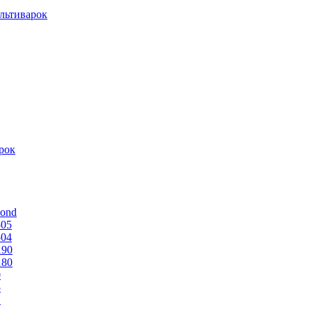
льтиварок
рок
mond
505
504
190
180
0
5
1