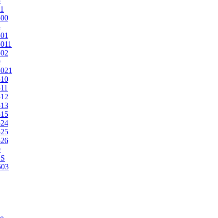
5
1
500
3
501
011
502
9
5021
510
11
512
513
515
524
525
526
0
2S
503