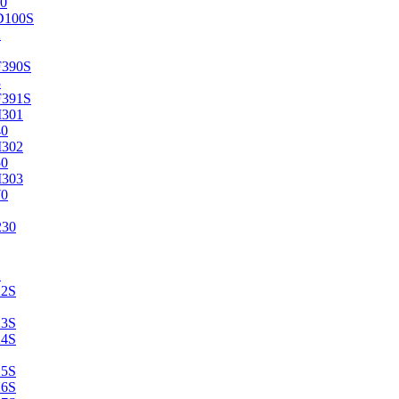
0
D100S
2
F390S
3
F391S
M301
40
M302
50
M303
70
230
2
22S
23S
24S
25S
26S