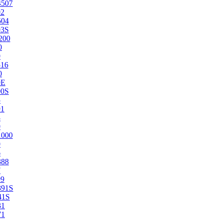
4507
02
504
03S
200
0
0
516
0
0E
00S
5
91
8
0
1000
0
6
388
7
99
391S
41S
31
71