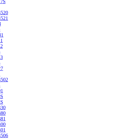
27S
4520
4521
3
5
31
51
52
6
53
6
27
1
4502
4
91
0S
2S
330
380
381
400
401
4506