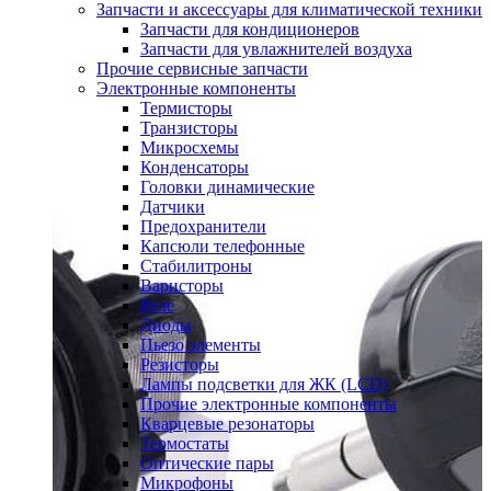
Запчасти и аксессуары для климатической техники
Запчасти для кондиционеров
Запчасти для увлажнителей воздуха
Прочие сервисные запчасти
Электронные компоненты
Термисторы
Транзисторы
Микросхемы
Конденсаторы
Головки динамические
Датчики
Предохранители
Капсюли телефонные
Стабилитроны
Варисторы
Реле
Диоды
Пьезо элементы
Резисторы
Лампы подсветки для ЖК (LCD)
Прочие электронные компоненты
Кварцевые резонаторы
Термостаты
Оптические пары
Микрофоны