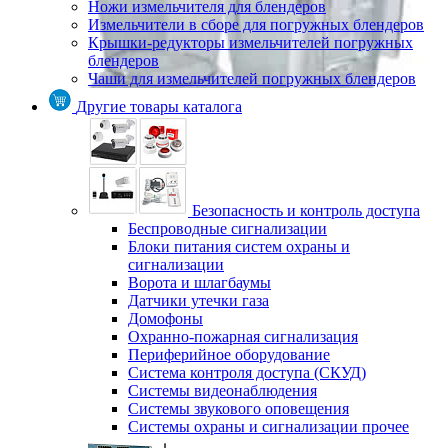
Ножи измельчителя для блендеров
Измельчители в сборе для погружных блендеров
Крышки-редукторы измельчителей погружных
блендеров
Чаши для измельчителей погружных блендеров
Другие товары каталога
Безопасность и контроль доступа
Беспроводные сигнализации
Блоки питания систем охраны и
сигнализации
Ворота и шлагбаумы
Датчики утечки газа
Домофоны
Охранно-пожарная сигнализация
Периферийное оборудование
Система контроля доступа (СКУД)
Системы видеонаблюдения
Системы звукового оповещения
Системы охраны и сигнализации прочее