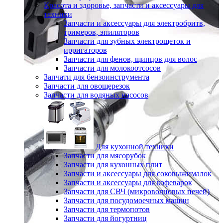
Красота и здоровье, запчасти и аксессуары для
техники
Запчасти и аксессуары для электробритв,
тримеров, эпиляторов
Запчасти для зубных электрощеток и
ирригаторов
Запчасти для фенов, щипцов для волос
Запчасти для молокоотсосов
Запчати для бензоинструмента
Запчасти для овощерезок
Запчасти для водяных насосов
Для кухонной техники
Запчасти для мясорубок
Запчасти для кухонных плит
Запчасти и аксессуары для соковыжималок
Запчасти и аксессуары для кофеварок
Запчасти для СВЧ (микроволновых печей)
Запчасти для посудомоечных машин
Запчасти для термопотов
Запчасти для йогуртниц