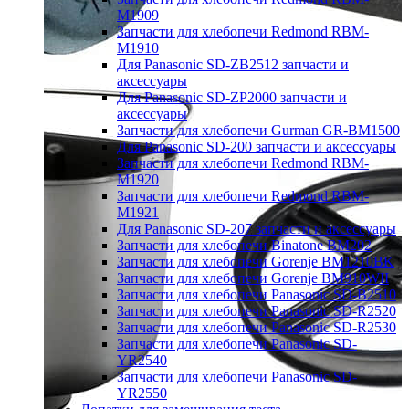
M1909
Запчасти для хлебопечи Redmond RBM-
M1910
Для Panasonic SD-ZB2512 запчасти и
аксессуары
Для Panasonic SD-ZP2000 запчасти и
аксессуары
Запчасти для хлебопечи Gurman GR-BM1500
Для Panasonic SD-200 запчасти и аксессуары
Запчасти для хлебопечи Redmond RBM-
M1920
Запчасти для хлебопечи Redmond RBM-
M1921
Для Panasonic SD-207 запчасти и аксессуары
Запчасти для хлебопечи Binatone BM202
Запчасти для хлебопечи Gorenje BM1210BK
Запчасти для хлебопечи Gorenje BM910WII
Запчасти для хлебопечи Panasonic SD-B2510
Запчасти для хлебопечи Panasonic SD-R2520
Запчасти для хлебопечи Panasonic SD-R2530
Запчасти для хлебопечи Panasonic SD-
YR2540
Запчасти для хлебопечи Panasonic SD-
YR2550