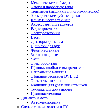
Механические таймеры
Утюги и парогенераторы
Триммеры (машинки для стрижки волос)
Электрические зубные щетки
Климатическая техника
Аксессуары для гаджетов
Радиоприемники
Электросчетчики
Весы
Дозаторы для мыла
Сушилки для рук
Фены настенные
Звонки дверные
Часы
Электробритвы
Щипцы, плойки и выпрямители
Стиральные машины
Эфирные ресиверы DVB-T2
Элементы питания
Машинки для удаления катышков
Техника для дома прочее
Кухонная техника
Для авто и мото
Автоэлектроника
Снятое с производства и БУ