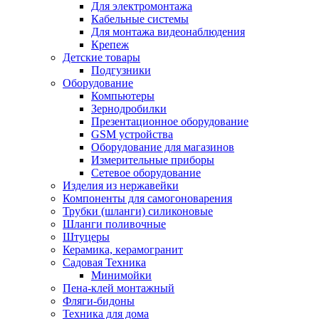
Для электромонтажа
Кабельные системы
Для монтажа видеонаблюдения
Крепеж
Детские товары
Подгузники
Оборудование
Компьютеры
Зернодробилки
Презентационное оборудование
GSM устройства
Оборудование для магазинов
Измерительные приборы
Сетевое оборудование
Изделия из нержавейки
Компоненты для самогоноварения
Трубки (шланги) силиконовые
Шланги поливочные
Штуцеры
Керамика, керамогранит
Садовая Техника
Минимойки
Пена-клей монтажный
Фляги-бидоны
Техника для дома