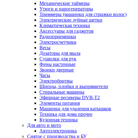
Механические таймеры
Утюги и парогенераторы
Триммеры (машинки для стрижки волос)
Электрические зубные щетки
Климатическая техника
Аксессуары для гаджетов
Радиоприемники
Электросчетчики
Весы
Дозаторы для мыла
Сушилки для рук
Фены настенные
Звонки дверные
Часы
Электробритвы
Щипцы, плойки и выпрямители
Стиральные машины
Эфирные ресиверы DVB-T2
Элементы питания
Машинки для удаления катышков
Техника для дома прочее
Кухонная техника
Для авто и мото
Автоэлектроника
Снятое с производства и БУ