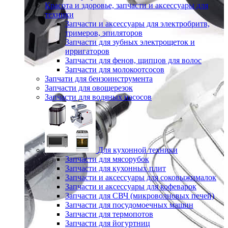
Красота и здоровье, запчасти и аксессуары для
техники
Запчасти и аксессуары для электробритв,
тримеров, эпиляторов
Запчасти для зубных электрощеток и
ирригаторов
Запчасти для фенов, щипцов для волос
Запчасти для молокоотсосов
Запчати для бензоинструмента
Запчасти для овощерезок
Запчасти для водяных насосов
Для кухонной техники
Запчасти для мясорубок
Запчасти для кухонных плит
Запчасти и аксессуары для соковыжималок
Запчасти и аксессуары для кофеварок
Запчасти для СВЧ (микроволновых печей)
Запчасти для посудомоечных машин
Запчасти для термопотов
Запчасти для йогуртниц