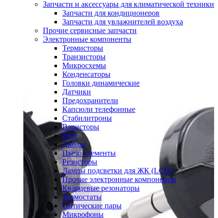
Запчасти и аксессуары для климатической техники
Запчасти для кондиционеров
Запчасти для увлажнителей воздуха
Прочие сервисные запчасти
Электронные компоненты
Термисторы
Транзисторы
Микросхемы
Конденсаторы
Головки динамические
Датчики
Предохранители
Капсюли телефонные
Стабилитроны
Варисторы
Реле
Диоды
Пьезо элементы
Резисторы
Лампы подсветки для ЖК (LCD)
Прочие электронные компоненты
Кварцевые резонаторы
Термостаты
Оптические пары
Микрофоны