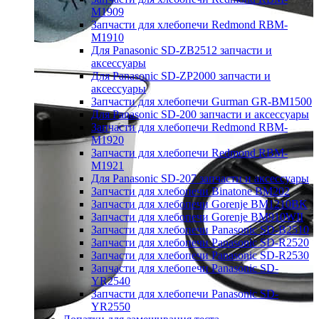
M1909
Запчасти для хлебопечи Redmond RBM-
M1910
Для Panasonic SD-ZB2512 запчасти и
аксессуары
Для Panasonic SD-ZP2000 запчасти и
аксессуары
Запчасти для хлебопечи Gurman GR-BM1500
Для Panasonic SD-200 запчасти и аксессуары
Запчасти для хлебопечи Redmond RBM-
M1920
Запчасти для хлебопечи Redmond RBM-
M1921
Для Panasonic SD-207 запчасти и аксессуары
Запчасти для хлебопечи Binatone BM202
Запчасти для хлебопечи Gorenje BM1210BK
Запчасти для хлебопечи Gorenje BM910WII
Запчасти для хлебопечи Panasonic SD-B2510
Запчасти для хлебопечи Panasonic SD-R2520
Запчасти для хлебопечи Panasonic SD-R2530
Запчасти для хлебопечи Panasonic SD-
YR2540
Запчасти для хлебопечи Panasonic SD-
YR2550