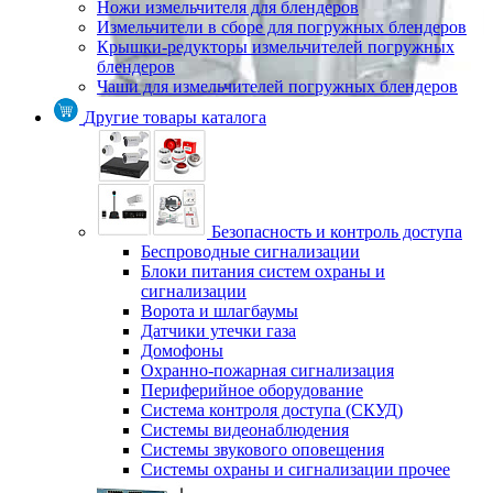
Ножи измельчителя для блендеров
Измельчители в сборе для погружных блендеров
Крышки-редукторы измельчителей погружных
блендеров
Чаши для измельчителей погружных блендеров
Другие товары каталога
Безопасность и контроль доступа
Беспроводные сигнализации
Блоки питания систем охраны и
сигнализации
Ворота и шлагбаумы
Датчики утечки газа
Домофоны
Охранно-пожарная сигнализация
Периферийное оборудование
Система контроля доступа (СКУД)
Системы видеонаблюдения
Системы звукового оповещения
Системы охраны и сигнализации прочее