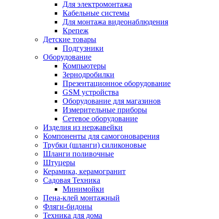
Для электромонтажа
Кабельные системы
Для монтажа видеонаблюдения
Крепеж
Детские товары
Подгузники
Оборудование
Компьютеры
Зернодробилки
Презентационное оборудование
GSM устройства
Оборудование для магазинов
Измерительные приборы
Сетевое оборудование
Изделия из нержавейки
Компоненты для самогоноварения
Трубки (шланги) силиконовые
Шланги поливочные
Штуцеры
Керамика, керамогранит
Садовая Техника
Минимойки
Пена-клей монтажный
Фляги-бидоны
Техника для дома