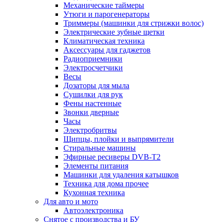
Механические таймеры
Утюги и парогенераторы
Триммеры (машинки для стрижки волос)
Электрические зубные щетки
Климатическая техника
Аксессуары для гаджетов
Радиоприемники
Электросчетчики
Весы
Дозаторы для мыла
Сушилки для рук
Фены настенные
Звонки дверные
Часы
Электробритвы
Щипцы, плойки и выпрямители
Стиральные машины
Эфирные ресиверы DVB-T2
Элементы питания
Машинки для удаления катышков
Техника для дома прочее
Кухонная техника
Для авто и мото
Автоэлектроника
Снятое с производства и БУ