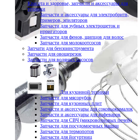
Красота и здоровье, запчасти и аксессуары для
техники
Запчасти и аксессуары для электробритв,
тримеров, эпиляторов
Запчасти для зубных электрощеток и
ирригаторов
Запчасти для фенов, щипцов для волос
Запчасти для молокоотсосов
Запчати для бензоинструмента
Запчасти для овощерезок
Запчасти для водяных насосов
Для кухонной техники
Запчасти для мясорубок
Запчасти для кухонных плит
Запчасти и аксессуары для соковыжималок
Запчасти и аксессуары для кофеварок
Запчасти для СВЧ (микроволновых печей)
Запчасти для посудомоечных машин
Запчасти для термопотов
Запчасти для йогуртниц