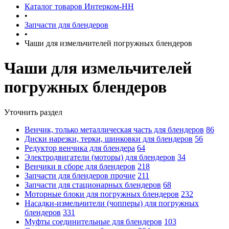
Каталог товаров Интерком-НН
•
Запчасти для блендеров
•
Чаши для измельчителей погружных блендеров
Чаши для измельчителей
погружных блендеров
Уточнить раздел
Венчик, только металлическая часть для блендеров
86
Диски нарезки, терки, шинковки для блендеров
56
Редуктор венчика для блендера
64
Электродвигатели (моторы) для блендеров
34
Венчики в сборе для блендеров
218
Запчасти для блендеров прочие
211
Запчасти для стационарных блендеров
68
Моторные блоки для погружных блендеров
232
Насадки-измельчители (чопперы) для погружных
блендеров
331
Муфты соединительные для блендеров
103