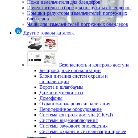
Ножи измельчителя для блендеров
Измельчители в сборе для погружных блендеров
Крышки-редукторы измельчителей погружных
блендеров
Чаши для измельчителей погружных блендеров
Другие товары каталога
Безопасность и контроль доступа
Беспроводные сигнализации
Блоки питания систем охраны и
сигнализации
Ворота и шлагбаумы
Датчики утечки газа
Домофоны
Охранно-пожарная сигнализация
Периферийное оборудование
Система контроля доступа (СКУД)
Системы видеонаблюдения
Системы звукового оповещения
Системы охраны и сигнализации прочее