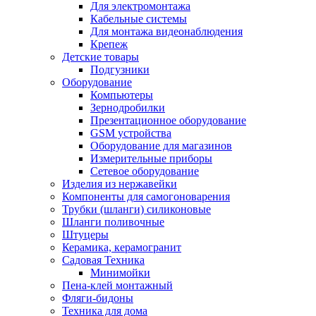
Для электромонтажа
Кабельные системы
Для монтажа видеонаблюдения
Крепеж
Детские товары
Подгузники
Оборудование
Компьютеры
Зернодробилки
Презентационное оборудование
GSM устройства
Оборудование для магазинов
Измерительные приборы
Сетевое оборудование
Изделия из нержавейки
Компоненты для самогоноварения
Трубки (шланги) силиконовые
Шланги поливочные
Штуцеры
Керамика, керамогранит
Садовая Техника
Минимойки
Пена-клей монтажный
Фляги-бидоны
Техника для дома