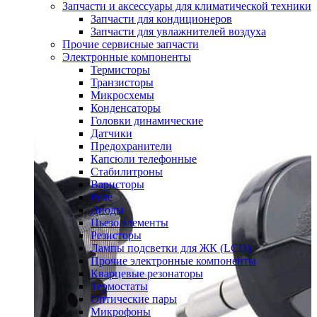
Запчасти и аксессуары для климатической техники
Запчасти для кондиционеров
Запчасти для увлажнителей воздуха
Прочие сервисные запчасти
Электронные компоненты
Термисторы
Транзисторы
Микросхемы
Конденсаторы
Головки динамические
Датчики
Предохранители
Капсюли телефонные
Стабилитроны
Варисторы
Реле
Диоды
Пьезо элементы
Резисторы
Лампы подсветки для ЖК (LCD)
Прочие электронные компоненты
Кварцевые резонаторы
Термостаты
Оптические пары
Микрофоны