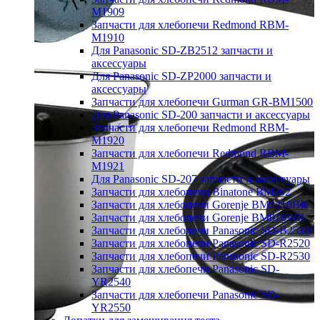
M1909
Запчасти для хлебопечи Redmond RBM-
M1910
Для Panasonic SD-ZB2512 запчасти и
аксессуары
Для Panasonic SD-ZP2000 запчасти и
аксессуары
Запчасти для хлебопечи Gurman GR-BM1500
Для Panasonic SD-200 запчасти и аксессуары
Запчасти для хлебопечи Redmond RBM-
M1920
Запчасти для хлебопечи Redmond RBM-
M1921
Для Panasonic SD-207 запчасти и аксессуары
Запчасти для хлебопечи Binatone BM202
Запчасти для хлебопечи Gorenje BM1210BK
Запчасти для хлебопечи Gorenje BM910WII
Запчасти для хлебопечи Panasonic SD-B2510
Запчасти для хлебопечи Panasonic SD-R2520
Запчасти для хлебопечи Panasonic SD-R2530
Запчасти для хлебопечи Panasonic SD-
YR2540
Запчасти для хлебопечи Panasonic SD-
YR2550