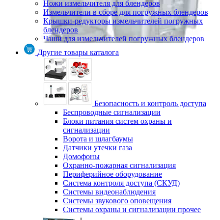
Ножи измельчителя для блендеров
Измельчители в сборе для погружных блендеров
Крышки-редукторы измельчителей погружных
блендеров
Чаши для измельчителей погружных блендеров
Другие товары каталога
Безопасность и контроль доступа
Беспроводные сигнализации
Блоки питания систем охраны и
сигнализации
Ворота и шлагбаумы
Датчики утечки газа
Домофоны
Охранно-пожарная сигнализация
Периферийное оборудование
Система контроля доступа (СКУД)
Системы видеонаблюдения
Системы звукового оповещения
Системы охраны и сигнализации прочее