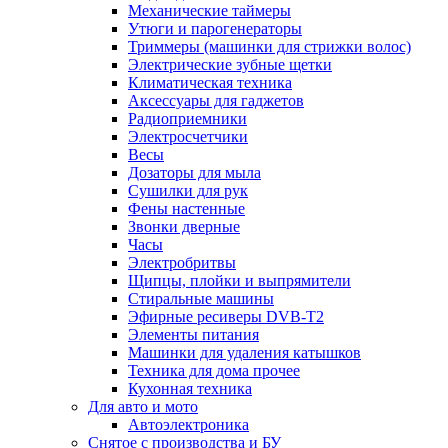
Механические таймеры
Утюги и парогенераторы
Триммеры (машинки для стрижки волос)
Электрические зубные щетки
Климатическая техника
Аксессуары для гаджетов
Радиоприемники
Электросчетчики
Весы
Дозаторы для мыла
Сушилки для рук
Фены настенные
Звонки дверные
Часы
Электробритвы
Щипцы, плойки и выпрямители
Стиральные машины
Эфирные ресиверы DVB-T2
Элементы питания
Машинки для удаления катышков
Техника для дома прочее
Кухонная техника
Для авто и мото
Автоэлектроника
Снятое с производства и БУ