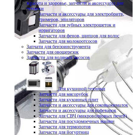
Красота и здоровье, запчасти и аксессуары для
техники
Запчасти и аксессуары для электробритв,
тримеров, эпиляторов
Запчасти для зубных электрощеток и
ирригаторов
Запчасти для фенов, щипцов для волос
Запчасти для молокоотсосов
Запчати для бензоинструмента
Запчасти для овощерезок
Запчасти для водяных насосов
Для кухонной техники
Запчасти для мясорубок
Запчасти для кухонных плит
Запчасти и аксессуары для соковыжималок
Запчасти и аксессуары для кофеварок
Запчасти для СВЧ (микроволновых печей)
Запчасти для посудомоечных машин
Запчасти для термопотов
Запчасти для йогуртниц