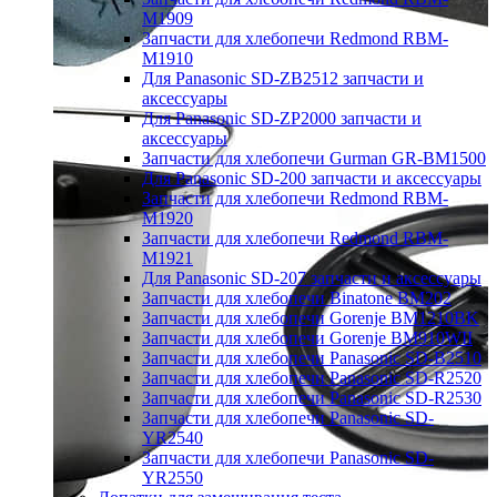
M1909
Запчасти для хлебопечи Redmond RBM-
M1910
Для Panasonic SD-ZB2512 запчасти и
аксессуары
Для Panasonic SD-ZP2000 запчасти и
аксессуары
Запчасти для хлебопечи Gurman GR-BM1500
Для Panasonic SD-200 запчасти и аксессуары
Запчасти для хлебопечи Redmond RBM-
M1920
Запчасти для хлебопечи Redmond RBM-
M1921
Для Panasonic SD-207 запчасти и аксессуары
Запчасти для хлебопечи Binatone BM202
Запчасти для хлебопечи Gorenje BM1210BK
Запчасти для хлебопечи Gorenje BM910WII
Запчасти для хлебопечи Panasonic SD-B2510
Запчасти для хлебопечи Panasonic SD-R2520
Запчасти для хлебопечи Panasonic SD-R2530
Запчасти для хлебопечи Panasonic SD-
YR2540
Запчасти для хлебопечи Panasonic SD-
YR2550