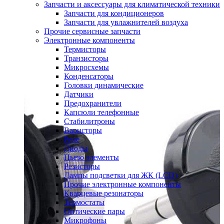
Запчасти и аксессуары для климатической техники
Запчасти для кондиционеров
Запчасти для увлажнителей воздуха
Прочие сервисные запчасти
Электронные компоненты
Термисторы
Транзисторы
Микросхемы
Конденсаторы
Головки динамические
Датчики
Предохранители
Капсюли телефонные
Стабилитроны
Варисторы
Реле
Диоды
Пьезо элементы
Резисторы
Лампы подсветки для ЖК (LCD)
Прочие электронные компоненты
Кварцевые резонаторы
Термостаты
Оптические пары
Микрофоны