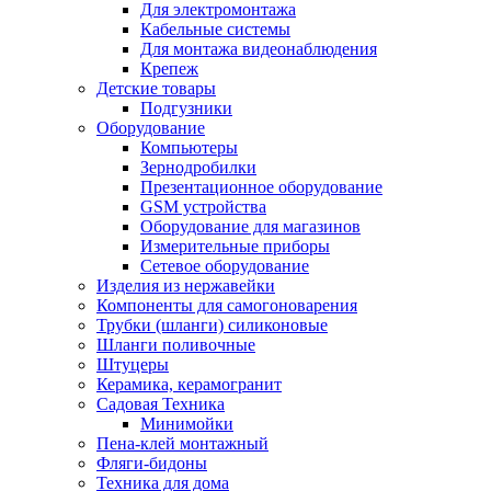
Для электромонтажа
Кабельные системы
Для монтажа видеонаблюдения
Крепеж
Детские товары
Подгузники
Оборудование
Компьютеры
Зернодробилки
Презентационное оборудование
GSM устройства
Оборудование для магазинов
Измерительные приборы
Сетевое оборудование
Изделия из нержавейки
Компоненты для самогоноварения
Трубки (шланги) силиконовые
Шланги поливочные
Штуцеры
Керамика, керамогранит
Садовая Техника
Минимойки
Пена-клей монтажный
Фляги-бидоны
Техника для дома