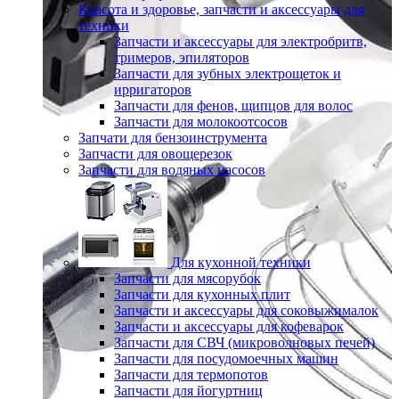
Красота и здоровье, запчасти и аксессуары для
техники
Запчасти и аксессуары для электробритв,
тримеров, эпиляторов
Запчасти для зубных электрощеток и
ирригаторов
Запчасти для фенов, щипцов для волос
Запчасти для молокоотсосов
Запчати для бензоинструмента
Запчасти для овощерезок
Запчасти для водяных насосов
Для кухонной техники
Запчасти для мясорубок
Запчасти для кухонных плит
Запчасти и аксессуары для соковыжималок
Запчасти и аксессуары для кофеварок
Запчасти для СВЧ (микроволновых печей)
Запчасти для посудомоечных машин
Запчасти для термопотов
Запчасти для йогуртниц