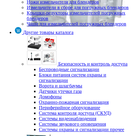
Ножи измельчителя для блендеров
Измельчители в сборе для погружных блендеров
Крышки-редукторы измельчителей погружных
блендеров
Чаши для измельчителей погружных блендеров
Другие товары каталога
Безопасность и контроль доступа
Беспроводные сигнализации
Блоки питания систем охраны и
сигнализации
Ворота и шлагбаумы
Датчики утечки газа
Домофоны
Охранно-пожарная сигнализация
Периферийное оборудование
Система контроля доступа (СКУД)
Системы видеонаблюдения
Системы звукового оповещения
Системы охраны и сигнализации прочее