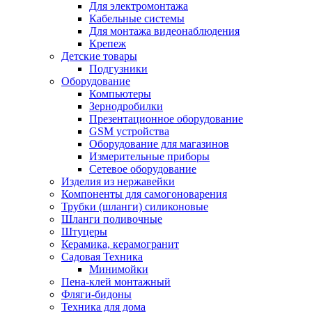
Для электромонтажа
Кабельные системы
Для монтажа видеонаблюдения
Крепеж
Детские товары
Подгузники
Оборудование
Компьютеры
Зернодробилки
Презентационное оборудование
GSM устройства
Оборудование для магазинов
Измерительные приборы
Сетевое оборудование
Изделия из нержавейки
Компоненты для самогоноварения
Трубки (шланги) силиконовые
Шланги поливочные
Штуцеры
Керамика, керамогранит
Садовая Техника
Минимойки
Пена-клей монтажный
Фляги-бидоны
Техника для дома