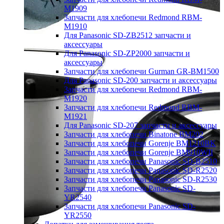
M1909
Запчасти для хлебопечи Redmond RBM-
M1910
Для Panasonic SD-ZB2512 запчасти и
аксессуары
Для Panasonic SD-ZP2000 запчасти и
аксессуары
Запчасти для хлебопечи Gurman GR-BM1500
Для Panasonic SD-200 запчасти и аксессуары
Запчасти для хлебопечи Redmond RBM-
M1920
Запчасти для хлебопечи Redmond RBM-
M1921
Для Panasonic SD-207 запчасти и аксессуары
Запчасти для хлебопечи Binatone BM202
Запчасти для хлебопечи Gorenje BM1210BK
Запчасти для хлебопечи Gorenje BM910WII
Запчасти для хлебопечи Panasonic SD-B2510
Запчасти для хлебопечи Panasonic SD-R2520
Запчасти для хлебопечи Panasonic SD-R2530
Запчасти для хлебопечи Panasonic SD-
YR2540
Запчасти для хлебопечи Panasonic SD-
YR2550