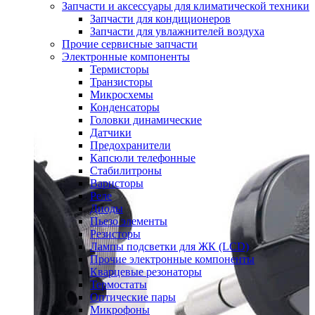
Запчасти и аксессуары для климатической техники
Запчасти для кондиционеров
Запчасти для увлажнителей воздуха
Прочие сервисные запчасти
Электронные компоненты
Термисторы
Транзисторы
Микросхемы
Конденсаторы
Головки динамические
Датчики
Предохранители
Капсюли телефонные
Стабилитроны
Варисторы
Реле
Диоды
Пьезо элементы
Резисторы
Лампы подсветки для ЖК (LCD)
Прочие электронные компоненты
Кварцевые резонаторы
Термостаты
Оптические пары
Микрофоны