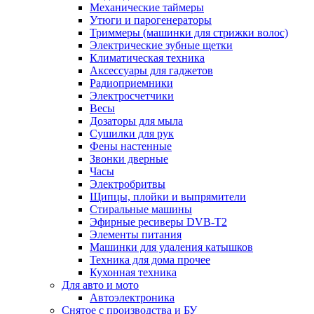
Механические таймеры
Утюги и парогенераторы
Триммеры (машинки для стрижки волос)
Электрические зубные щетки
Климатическая техника
Аксессуары для гаджетов
Радиоприемники
Электросчетчики
Весы
Дозаторы для мыла
Сушилки для рук
Фены настенные
Звонки дверные
Часы
Электробритвы
Щипцы, плойки и выпрямители
Стиральные машины
Эфирные ресиверы DVB-T2
Элементы питания
Машинки для удаления катышков
Техника для дома прочее
Кухонная техника
Для авто и мото
Автоэлектроника
Снятое с производства и БУ